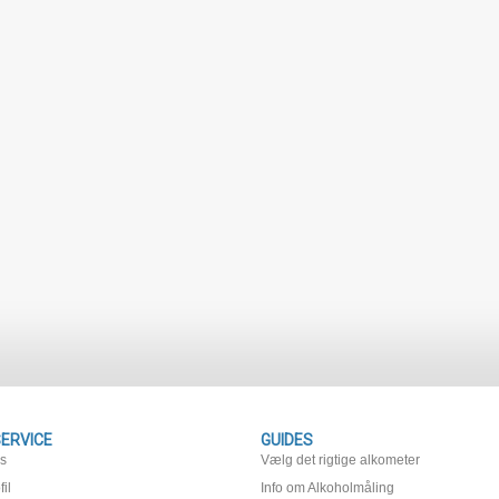
ERVICE
GUIDES
os
Vælg det rigtige alkometer
il
Info om Alkoholmåling