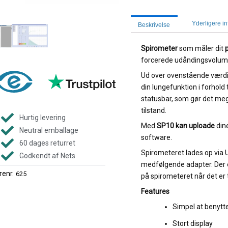
Yderligere i
Beskrivelse
Spirometer
som måler dit
forcerede udåndingsvolume
Ud over ovenstående værdie
din lungefunktion i forhold
statusbar, som gør det meg
tilstand.
Hurtig levering
Med
SP10 kan uploade
din
Neutral emballage
software.
60 dages returret
Spirometeret lades op via U
Godkendt af Nets
medfølgende adapter. Der er 
renr.
625
på spirometeret når det er
Features
Simpel at benytt
Stort display