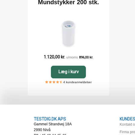
Mundstykker 200 stk.
1.120,00
kr.
u/moms
896,00
kr.
Læg i kurv
4
kundeanmeldelser
5
4
4.75
out
of
based
on
customer
ratings
TESTDIG.DK APS
KUNDES
Gammel Strandvej 18A
Kontakt 
2990 Nivå
Firma prof