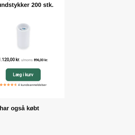
ndstykker 200 stk.
1.120,00
kr.
u/moms
896,00
kr.
Læg i kurv
4
kundeanmeldelser
5
4
4.75
out
of
based
on
customer
ratings
 har også købt