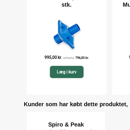
stk.
Mu
995,00
kr.
u/moms
796,00
kr.
Læg i kurv
Kunder som har købt dette produktet,
Spiro & Peak