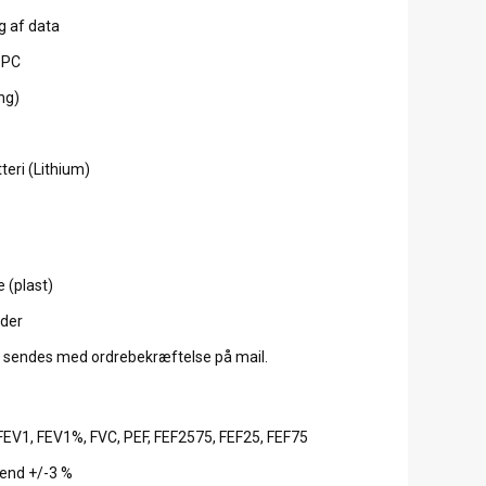
ng af data
l PC
ng)
teri (Lithium)
 (plast)
ader
, sendes med ordrebekræftelse på mail.
EV1, FEV1%, FVC, PEF, FEF2575, FEF25, FEF75
 end +/-3 %