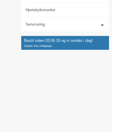
Hjertelydsmonitor
Servicering
Bestil inden
03:06:17
og vi sender i dag!
Gælder ikke helligdage