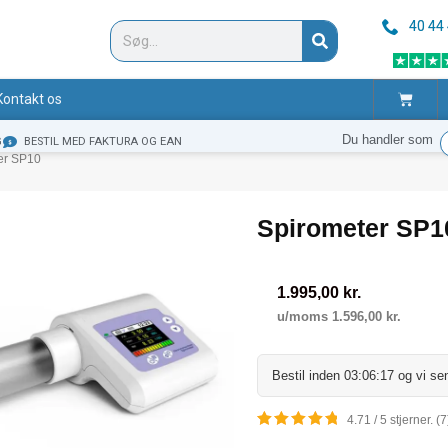
40 44
Søg
Kurv
Kontakt os
Du handler som
G
BESTIL MED FAKTURA OG EAN
er SP10
Spirometer SP1
1.995,00
kr.
u/moms
1.596,00
kr.
Bestil inden
03:06:16
og vi sen
4.71 / 5 stjerner. (7