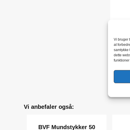
Vi bruger 
at forbedr
samtykke t
dette webs
funktioner
Vi anbefaler også:
BVF Mundstykker 50