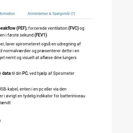
nformation
Anmeldelser & Spørgsmål (7)
peakflow (PEF)
, forcerede ventilation
(FVC)
og
n i første sekund
(FEV1)
.
r, laver spirometeret også en udregning af
 til normalværdier og præsenterer dette i en
et nemt og visuelt at aflæse dine lungers
e
data
til din
PC
, ved hjælp af Spirometer
SB-kabel, enten i en pc eller via den
i øvrigt en tydelig indikator for batteriniveau
 tændt.
e