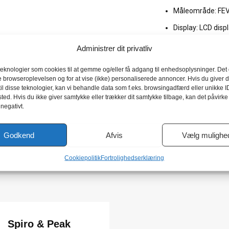
Måleområde: FEV1
Display: LCD disp
Dimensioner: 1
Administrer dit privatliv
Vægt: 95g
teknologier som cookies til at gemme og/eller få adgang til enhedsoplysninger. Det g
e browseroplevelsen og for at vise (ikke) personaliserede annoncer. Hvis du giver d
Medicinsk udstyr Gruppe I c
il disse teknologier, kan vi behandle data som f.eks. browsingadfærd eller unikke I
ted. Hvis du ikke giver samtykke eller trækker dit samtykke tilbage, kan det påvirke
Se
spirometri normalværd
 negativt.
kvinder
Godkend
Afvis
Vælg mulighe
Cookiepolitik
Fortrolighedserklæring
Spiro & Peak