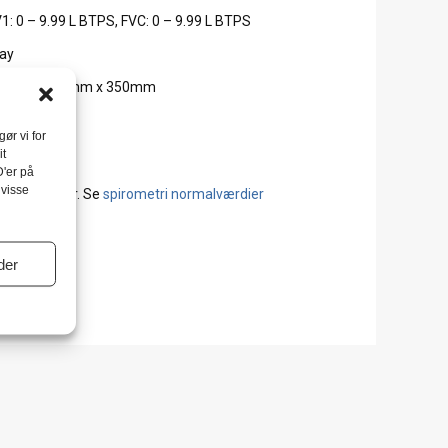
: 0 – 9.99 L BTPS, FVC: 0 – 9.99 L BTPS
lay
10mm x 900 mm x 350mm
ør vi for
it
lass B
D'er på
 visse
ier mænd
her. Se
spirometri normalværdier
der