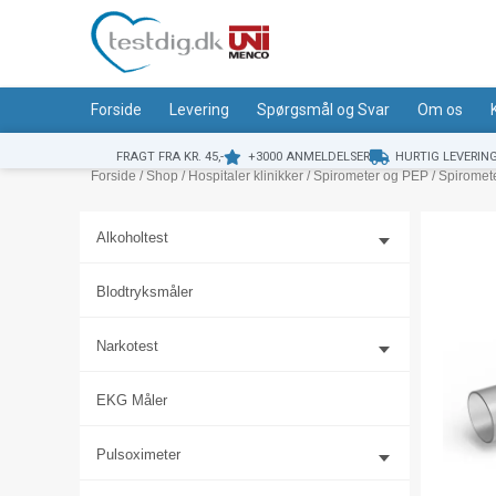
Gå
til
indholdet
Forside
Levering
Spørgsmål og Svar
Om os
FRAGT FRA KR. 45,-
+3000 ANMELDELSER
HURTIG LEVERIN
Forside
/
Shop
/
Hospitaler klinikker
/
Spirometer og PEP
/ Spiromet
Alkoholtest
Blodtryksmåler
Narkotest
EKG Måler
Pulsoximeter