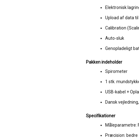
Elektronisk lagri
Upload af data ti
Calibration (Scali
Auto-sluk
Genopladeligt bat
Pakken indeholder
Spirometer
1 stk. mundstykke
USB-kabel + Opl
Dansk vejledning
Specifikationer
Måleparametre: F
Præcision: bedre