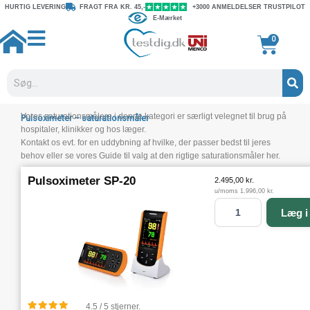
Gå
HURTIG LEVERING
FRAGT FRA KR. 45,-
+3000 ANMELDELSER TRUSTPILOT
E-Mærket
til
indholdet
Kurv
0
Søg
Vores saturationsmålere i denne kategori er særligt velegnet til brug på
Pulsoximeter – saturationsmåler
hospitaler, klinikker og hos læger.
Kontakt os evt. for en uddybning af hvilke, der passer bedst til jeres
behov eller se vores Guide til valg at den rigtige saturationsmåler her.
Pulsoximeter SP-20
2.495,00
kr.
u/moms
1.996,00
kr.
P
Læg i
u
l
s
o
x
i
m
4.5 / 5 stjerner.