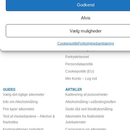
Godkend
TESTDIG.DK APS
KUNDESERVICE
Afvis
Gammel Strandvej 18A
Kontakt os
2990 Nivå
Firma profil
Vælg muligheder
Tlf: +45 40 44 45 40
Fragt og levering
Mail: info@testdig.dk
Cvr-nr: 32157955
Returneringsformular
Cookiepolitik
Fortrolighedserklæring
Handelsbetingelser
Fortrydelsesret
Persondatapolitik
Cookiepolitik (EU)
Min Konto – Log ind
GUIDES
ARTIKLER
Vælg det rigtige alkometer
Kalibrering af pulsoximeter
Info om Alkoholmåling
Alkoholmåling i udåndingsluften
Fire typer alkometre
Gode råd ved blodtryksmåling
Test af medarbjedere – Alkohol &
Alkometre fra Natholdets
Narkotika
Julekalender
Krydsreaktioner narkotest
Coronavirus og alkometer