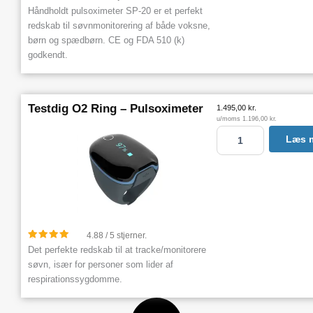
e
Håndholdt pulsoximeter SP-20 er et perfekt
t
redskab til søvnmonitorering af både voksne,
e
børn og spædbørn. CE og FDA 510 (k)
r
godkendt.
S
P
-
2
Testdig O2 Ring – Pulsoximeter
1.495,00
kr.
0
u/moms
1.196,00
kr.
a
T
Læs 
n
e
t
s
a
t
l
d
i
g
O
4.88 / 5 stjerner.
2
Det perfekte redskab til at tracke/monitorere
R
søvn, især for personer som lider af
i
respirationssygdomme.
n
g