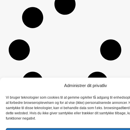
-
P
u
l
s
o
x
i
m
e
t
e
r
a
n
Administrer dit privatliv
t
a
Vi bruger teknologier som cookies til at gemme og/eller få adgang til enhedsoply
l
at forbedre browseroplevelsen og for at vise (ikke) personaliserede annoncer. H
samtykke til disse teknologier, kan vi behandle data som f.eks. browsingadfærd 
dette websted. Hvis du ikke giver samtykke eller trækker dit samtykke tilbage, k
funktioner negativt.