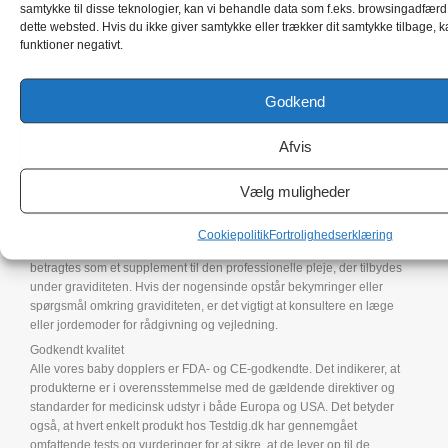
ikke er i den optimale position.
samtykke til disse teknologier, kan vi behandle data som f.eks. browsingadfærd 
dette websted. Hvis du ikke giver samtykke eller trækker dit samtykke tilbage, k
Når graviditeten skrider frem, bliver babyen større og mere bevægelig,
funktioner negativt.
hvilket gør det lettere at finde hjertelyden med en baby doppler. I de
senere faser af graviditeten, efter 20 uger, er det normalt relativt nemt
for både sundhedspersonale og forældre at finde hjertelyden.
Godkend
Brug en baby doppler som supplement
Baby dopplers findes i forskellige modeller og prisklasser, og det er
Afvis
vigtigt at vælge en sikker enhed fra en pålidelig kilde. Dette er
Testdig.dk fuldt ud garant for. Vi anbefaler dog stadig at læse
brugsanvisningen grundigt for at sikre korrekt brug og undgå eventuelle
Vælg muligheder
risici eller misforståelser.
Det er dog vigtigt at bemærke, at baby dopplers ikke bør erstatte
Cookiepolitik
Fortrolighedserklæring
regelmæssige besøg hos en kvalificeret læge eller jordemoder. De bør
betragtes som et supplement til den professionelle pleje, der tilbydes
under graviditeten. Hvis der nogensinde opstår bekymringer eller
spørgsmål omkring graviditeten, er det vigtigt at konsultere en læge
eller jordemoder for rådgivning og vejledning.
Godkendt kvalitet
Alle vores baby dopplers er FDA- og CE-godkendte. Det indikerer, at
produkterne er i overensstemmelse med de gældende direktiver og
standarder for medicinsk udstyr i både Europa og USA. Det betyder
også, at hvert enkelt produkt hos Testdig.dk har gennemgået
omfattende tests og vurderinger for at sikre, at de lever op til de