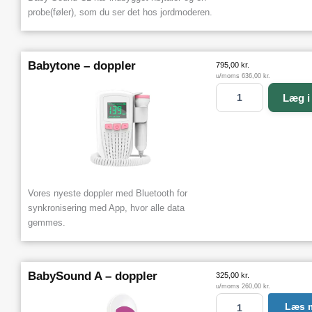
C
probe(føler), som du ser det hos jordmoderen.
1
-
d
o
Babytone – doppler
795,00
kr.
p
u/moms
636,00
kr.
p
B
Læg i
l
a
e
b
r
y
a
t
n
o
t
n
a
e
Vores nyeste doppler med Bluetooth for
l
-
synkronisering med App, hvor alle data
d
gemmes.
o
p
p
l
BabySound A – doppler
325,00
kr.
e
u/moms
260,00
kr.
r
B
Læs 