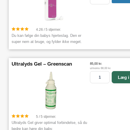
a
a
n
b
t
y
a
S
l
o
u
4.26 / 5 stjerner.
n
Du kan følge din babys hjerteslag. Den er
d
super nem at bruge, og fylder ikke meget.
A
-
d
Ultralyds Gel – Greenscan
85,00
kr.
o
u/moms
68,00
kr.
p
U
p
Læg i
l
l
t
e
r
r
a
a
l
n
y
t
d
a
5 / 5 stjerner.
s
l
Ultralyds Gel giver optimal forbindelse, så du
G
bedre kan høre din baby.