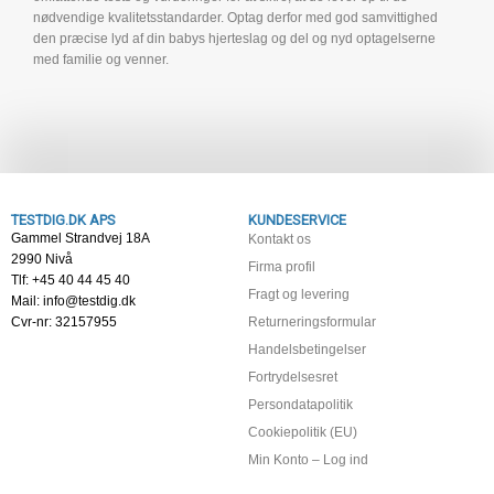
nødvendige kvalitetsstandarder. Optag derfor med god samvittighed
den præcise lyd af din babys hjerteslag og del og nyd optagelserne
med familie og venner.
TESTDIG.DK APS
KUNDESERVICE
Gammel Strandvej 18A
Kontakt os
2990 Nivå
Firma profil
Tlf: +45 40 44 45 40
Fragt og levering
Mail: info@testdig.dk
Cvr-nr: 32157955
Returneringsformular
Handelsbetingelser
Fortrydelsesret
Persondatapolitik
Cookiepolitik (EU)
Min Konto – Log ind