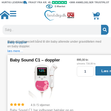
Gå
HURTIG LEVERING
FRAGT FRA KR. 45,-
+3000 ANMELDELSER TRUSTPILOT
E-Mærket
til
indholdet
Kurv
0
Søg
Skab et helt specielt bånd til din baby allerede under graviditeten med
Baby doppler
en baby doppler.
læs mere…
Baby Sound C1 – doppler
895,00
kr.
u/moms
716,00
kr.
B
Læs 
a
b
y
S
o
u
n
4.9 / 5 stjerner.
d
Baby Sound C1 har indbygget højtaler og en