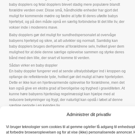
baby dopplers og fetal dopplers blevet stadig mere populære blandt
forældre verden over. Disse små, håndholdte enheder har gjort det
muligt for kommende mødre og fædre at lytte til deres ufødte babys
hjertelyd, og på den måde opnå en særlig forbindelse til det lille liv, der
vokser inde i moderens mave.
Baby dopplers gør det muligt for sundhedspersonalet at overvåge
babyens hjertelyd og sikre, at alt udvikler sig normalt. Samtidig kan
baby dopplers bruges derhjemme af forældrene selv, hvilket giver dem
mulighed for at dele denne særlige oplevelse sammen og styrke deres
bånd med den lille, der snart vil komme til verden.
Sådan virker en baby doppler
En baby doppler fungerer ved at sende ultralydsbølger ind i kroppen og
opfange de reflekterede lyde, hvilket gør det muligt at høre hjertelyden.
Dette er ikke kun en hjertevarmende oplevelse for forældrene, men det
kan også give en ekstra grad af beroligelse og tryghed i graviditeten. At
kunne høre babyens hjerteslag regelmæssigt kan hjælpe med at
reducere bekymringer og frygt, der naturligt kan opstå i løbet af denne
særlige periode i en kvindes liv.
Lyt til hjerterytmen 12 uger inde i graviditeten
Administrer dit privatliv
En baby doppler kan normalt bruges til at lytte til babyens hjertelyd fra
omkring 10 til 12 ugers graviditet og fremefter. Dog kan det være lidt
Vi bruger teknologier som cookies til at gemme og/eller få adgang til enhedsoply
vanskeligere at finde hjertelyden tidligt i graviditeten, især hvis barnet
at forbedre browseroplevelsen og for at vise (ikke) personaliserede annoncer. H