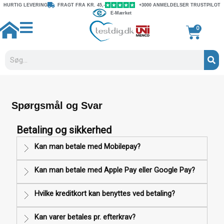
Gå
HURTIG LEVERING
FRAGT FRA KR. 45,-
+3000 ANMELDELSER TRUSTPILOT
E-Mærket
til
indholdet
Kurv
0
Søg
Spørgsmål og Svar
Betaling og sikkerhed
Kan man betale med Mobilepay?
Kan man betale med Apple Pay eller Google Pay?
Hvilke kreditkort kan benyttes ved betaling?
Kan varer betales pr. efterkrav?