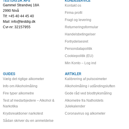
TESTDIG.DK APS
KUNDESERVICE
Gammel Strandvej 18A
Kontakt os
2990 Nivå
Firma profil
Tlf: +45 40 44 45 40
Fragt og levering
Mail: info@testdig.dk
Cvr-nr: 32157955
Returneringsformular
Handelsbetingelser
Fortrydelsesret
Persondatapolitik
Cookiepolitik (EU)
Min Konto – Log ind
GUIDES
ARTIKLER
Vælg det rigtige alkometer
Kalibrering af pulsoximeter
Info om Alkoholmåling
Alkoholmåling i udåndingsluften
Fire typer alkometre
Gode råd ved blodtryksmåling
Test af medarbjedere – Alkohol &
Alkometre fra Natholdets
Narkotika
Julekalender
Krydsreaktioner narkotest
Coronavirus og alkometer
Sådan skriver du en anmeldelse