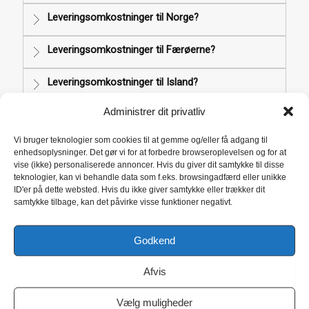
Leveringsomkostninger til Norge?
Leveringsomkostninger til Færøerne?
Leveringsomkostninger til Island?
Administrer dit privatliv
Leveringsomkostninger til Grønland?
Vi bruger teknologier som cookies til at gemme og/eller få adgang til
Jeg var ikke hjemme da posten kom, hvor er min
enhedsoplysninger. Det gør vi for at forbedre browseroplevelsen og for at
pakke?
vise (ikke) personaliserede annoncer. Hvis du giver dit samtykke til disse
teknologier, kan vi behandle data som f.eks. browsingadfærd eller unikke
Kan jeg få pakken leveret til min arbejdsplads?
ID'er på dette websted. Hvis du ikke giver samtykke eller trækker dit
samtykke tilbage, kan det påvirke visse funktioner negativt.
Kan jeg afhente varer på jeres adresse?
Godkend
Annullering og returnering
Afvis
Hvordan gør jeg brug af min fortrydelsesret?
Vælg muligheder