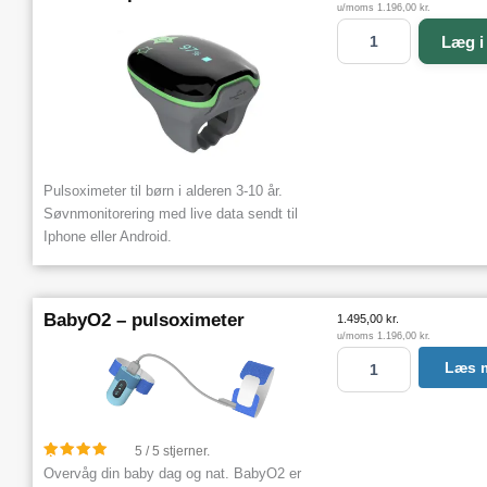
u
u/moms
1.196,00
kr.
l
K
Læg i
s
i
o
d
x
s
i
O
m
2
e
-
t
p
Pulsoximeter til børn i alderen 3-10 år.
e
u
Søvnmonitorering med live data sendt til
r
l
Iphone eller Android.
a
s
n
o
t
x
a
i
BabyO2 – pulsoximeter
1.495,00
kr.
l
m
u/moms
1.196,00
kr.
e
B
Læs 
t
a
e
b
r
y
a
O
5 / 5 stjerner.
n
2
Overvåg din baby dag og nat. BabyO2 er
t