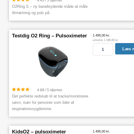
4.43 / 5 stjerner.
n
O2Ring S – ny banebrydende måde at måle
t
iltmætning og puls på.
a
l
Testdig O2 Ring – Pulsoximeter
1.495,00
kr.
u/moms
1.196,00
kr.
T
Læs 
e
s
t
d
i
g
O
4.88 / 5 stjerner.
2
Det perfekte redskab til at tracke/monitorere
R
søvn, især for personer som lider af
i
respirationssygdomme.
n
g
-
P
KidsO2 – pulsoximeter
1.495,00
kr.