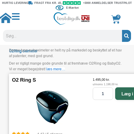
Gå
HURTIG LEVERING
FRAGT FRA KR. 45,-
+3000 ANMELDELSER TRUSTPILOT
E-Mærket
til
indholdet
Kurv
0
Søg
Denne type pulsoximeter er helt ny på markedet og beskyttet af et hav
O2Ring oximeter
af patenter, med god grund.
Der er rigtigt mange gode grunde til at fremhæve O2Ring og BabyO2.
Vi er meget begejstret!
læs mere…
O2 Ring S
1.495,00
kr.
u/moms
1.196,00
kr.
O
Læg i
2
R
i
n
g
S
a