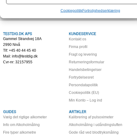
Cookiepolitik
Fortrolighedserklæring
TESTDIG.DK APS
KUNDESERVICE
Gammel Strandvej 18A
Kontakt os
2990 Nivå
Firma profil
Tlf: +45 40 44 45 40
Fragt og levering
Mail: info@testdig.dk
Cvr-nr: 32157955
Returneringsformular
Handelsbetingelser
Fortrydelsesret
Persondatapolitik
Cookiepolitik (EU)
Min Konto – Log ind
GUIDES
ARTIKLER
Vælg det rigtige alkometer
Kalibrering af pulsoximeter
Info om Alkoholmåling
Alkoholmåling i udåndingsluften
Fire typer alkometre
Gode råd ved blodtryksmåling