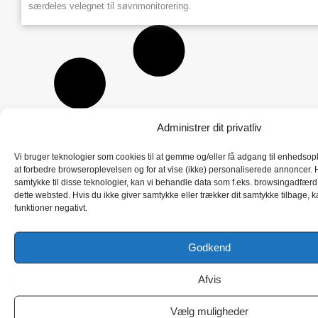
-
særdeles velegnet til søvnmonitorering.
a
p
l
u
l
s
o
x
i
m
Administrer dit privatliv
e
t
e
Vi bruger teknologier som cookies til at gemme og/eller få adgang til enhedsoply
at forbedre browseroplevelsen og for at vise (ikke) personaliserede annoncer. H
r
samtykke til disse teknologier, kan vi behandle data som f.eks. browsingadfærd 
a
dette websted. Hvis du ikke giver samtykke eller trækker dit samtykke tilbage, k
n
funktioner negativt.
t
a
l
Godkend
Afvis
Vælg muligheder