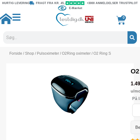
Gå
HURTIG LEVERING
FRAGT FRA KR. 45,-
+3000 ANMELDELSER TRUSTPILOT
E-Mærket
til
indholdet
Kurv
0
Søg
Forside
/
Shop
/
Pulsoximeter
/
O2Ring oximeter
/ O2 Ring S
O2
1.4
u/m
O2
På l
Rin
S
anta
Be