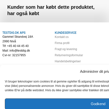
Kunder som har købt dette produktet,
har også købt
TESTDIG.DK APS
KUNDESERVICE
Gammel Strandvej 18A
Kontakt os
2990 Nivå
Firma profil
Tlf: +45 40 44 45 40
Fragt og levering
Mail: info@testdig.dk
Cvr-nr: 32157955
Returneringsformular
Handelsbetingelser
Fortrydelsesret
Administrer dit priv
Persondatapolitik
Cookiepolitik (EU)
Vi bruger teknologier som cookies til at gemme og/eller få adgang til enhedsopl
Min Konto – Log ind
vise (ikke) personaliserede annoncer. Hvis du giver dit samtykke til disse tekn
unikke ID'er på dette websted. Hvis du ikke giver samtykke eller trækker dit samt
GUIDES
ARTIKLER
Vælg det rigtige alkometer
Kalibrering af pulsoximeter
Godkend
Info om Alkoholmåling
Alkoholmåling i udåndingsluften