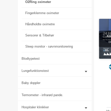
O2Ring oximeter
Fingerklemme oximeter
Håndholdte oximetre
Sensorer & Tilbehør
Kl
c
Sleep monitor - søvnmonitorering
Blodtypetest
Lungefunktionstest
Baby doppler
Termometer - infrarød pande.
Hospitaler klinikker