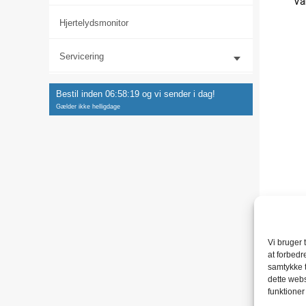
Va
Hjertelydsmonitor
Servicering
Bestil inden
06:58:19
og vi sender i dag!
Gælder ikke helligdage
Vi bruger 
at forbedr
samtykke t
dette webs
funktioner