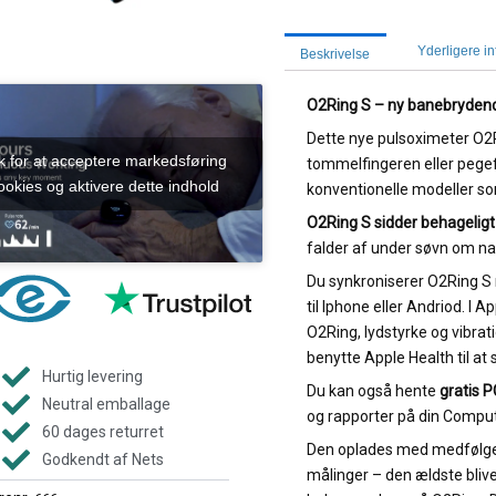
Yderligere i
Beskrivelse
O2Ring S – ny banebrydend
Dette nye pulsoximeter O2R
ik for at acceptere markedsføring
tommelfingeren eller pegefin
ookies og aktivere dette indhold
konventionelle modeller so
O2Ring S sidder
behagelig
falder af under søvn om nat
Du synkroniserer O2Ring S
til Iphone eller Andriod. I 
O2Ring, lydstyrke og vibra
benytte Apple Health til at
Hurtig levering
Du kan også hente
gratis 
Neutral emballage
og rapporter på din Compute
60 dages returret
Den oplades med medfølgen
Godkendt af Nets
målinger – den ældste blive