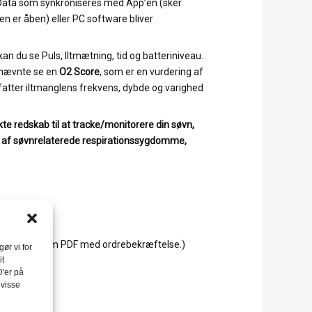
ata som synkroniseres med App’en (sker
n er åben) eller PC software bliver
an du se Puls, Iltmætning, tid og batteriniveau.
rnævnte se en
O2 Score
, som er en vurdering af
atter iltmanglens frekvens, dybde og varighed
te redskab til at tracke/monitorere din søvn,
r af søvnrelaterede respirationssygdomme,
C)
k sendes som PDF med ordrebekræftelse.)
ør vi for
it
D'er på
 visse
O2 70%-99%