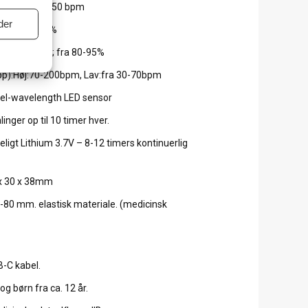
 30 bpm – 250 bpm
der
g SpO2 +/- 2%
rd SpO2:90%; fra 80-95%
app):Høj:70-200bpm, Lav:fra 30-70bpm
uel-wavelength LED sensor
inger op til 10 timer hver.
eligt Lithium 3.7V – 8-12 timers kontinuerlig
 x 30 x 38mm
-80 mm. elastisk materiale. (medicinsk
-C kabel.
og børn fra ca. 12 år.