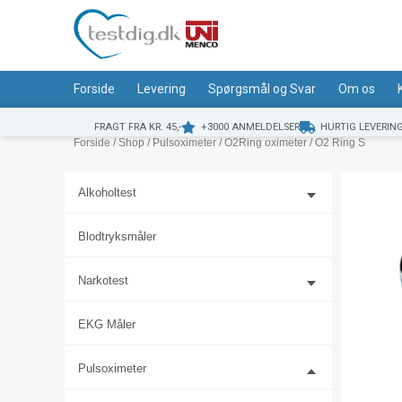
Gå
til
indholdet
Forside
Levering
Spørgsmål og Svar
Om os
FRAGT FRA KR. 45,-
+3000 ANMELDELSER
HURTIG LEVERIN
Forside
/
Shop
/
Pulsoximeter
/
O2Ring oximeter
/ O2 Ring S
Alkoholtest
Blodtryksmåler
Narkotest
EKG Måler
Pulsoximeter