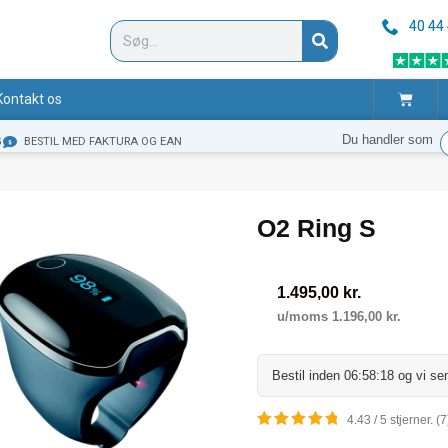
40 44
Søg
Kurv
Kontakt os
Du handler som
G
BESTIL MED FAKTURA OG EAN
O2 Ring S
1.495,00
kr.
u/moms
1.196,00
kr.
Bestil inden
06:58:18
og vi sen
4.43 / 5 stjerner. (7