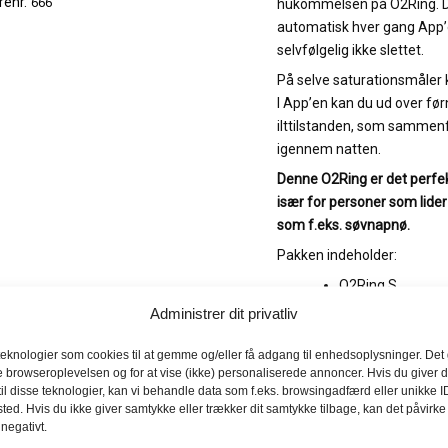
renr.
666
hukommelsen på O2Ring. D
automatisk hver gang App’e
selvfølgelig ikke slettet.
På selve saturationsmåler k
I App’en kan du ud over fø
ilttilstanden, som sammenf
igennem natten.
Denne O2Ring er det perfek
især for personer som lide
som f.eks. søvnapnø.
Pakken indeholder:
O2Ring S
Administrer dit privatliv
USB kabel (USB-
Vejledning (Dans
teknologier som cookies til at gemme og/eller få adgang til enhedsoplysninger. Det g
e browseroplevelsen og for at vise (ikke) personaliserede annoncer. Hvis du giver d
il disse teknologier, kan vi behandle data som f.eks. browsingadfærd eller unikke I
Specifikationer:
ted. Hvis du ikke giver samtykke eller trækker dit samtykke tilbage, kan det påvirke
Måleområde Sp
 negativt.