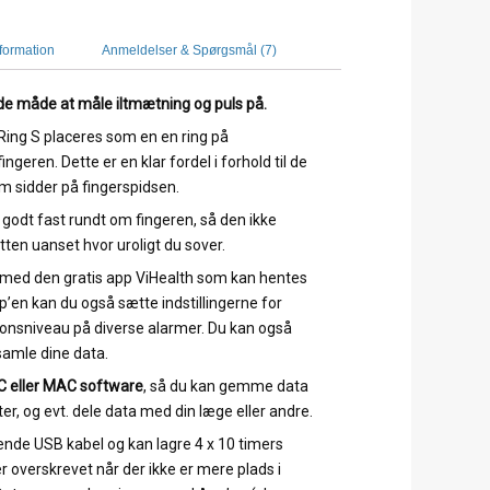
nformation
Anmeldelser & Spørgsmål (7)
e måde at måle iltmætning og puls på.
ing S placeres som en en ring på
geren. Dette er en klar fordel i forhold til de
m sidder på fingerspidsen.
t
godt fast rundt om fingeren, så den ikke
ten uanset hvor uroligt du sover.
 med den gratis app ViHealth som kan hentes
App’en kan du også sætte indstillingerne for
tionsniveau på diverse alarmer. Du kan også
 samle dine data.
PC eller MAC software
, så du kan gemme data
r, og evt. dele data med din læge eller andre.
de USB kabel og kan lagre 4 x 10 timers
r overskrevet når der ikke er mere plads i