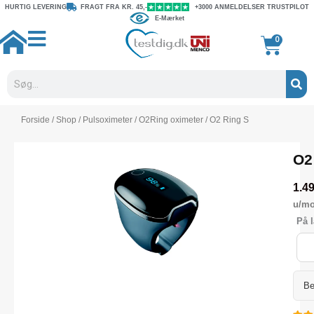
Gå
HURTIG LEVERING
FRAGT FRA KR. 45,-
+3000 ANMELDELSER TRUSTPILOT
E-Mærket
til
indholdet
Kurv
0
Søg
Forside
/
Shop
/
Pulsoximeter
/
O2Ring oximeter
/ O2 Ring S
O2
1.4
u/m
O2
På l
Rin
S
anta
Be