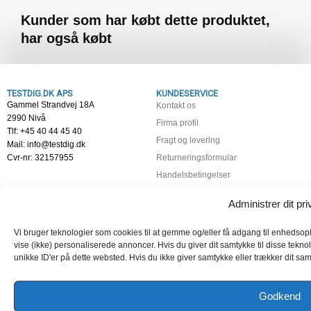
Kunder som har købt dette produktet,
har også købt
TESTDIG.DK APS
KUNDESERVICE
Gammel Strandvej 18A
Kontakt os
2990 Nivå
Firma profil
Tlf: +45 40 44 45 40
Fragt og levering
Mail: info@testdig.dk
Cvr-nr: 32157955
Returneringsformular
Handelsbetingelser
Fortrydelsesret
Administrer dit priv
Persondatapolitik
Cookiepolitik (EU)
Vi bruger teknologier som cookies til at gemme og/eller få adgang til enhedsopl
Min Konto – Log ind
vise (ikke) personaliserede annoncer. Hvis du giver dit samtykke til disse tekn
unikke ID'er på dette websted. Hvis du ikke giver samtykke eller trækker dit samt
GUIDES
ARTIKLER
Vælg det rigtige alkometer
Kalibrering af pulsoximeter
Godkend
Info om Alkoholmåling
Alkoholmåling i udåndingsluften