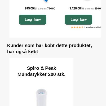
995,00
kr.
1.120,00
kr.
u/moms
796,00
kr.
u/moms
896,00
kr.
Læg i kurv
Læg i kurv
4
kundeanmeldelser
5
4
4.75
out of
based
on
customer
ratings
Kunder som har købt dette produktet,
har også købt
Spiro & Peak
Mundstykker 200 stk.