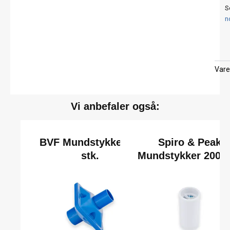
S
n
Vare
Vi anbefaler også:
BVF Mundstykker 50
Spiro & Peak
stk.
Mundstykker 200 s