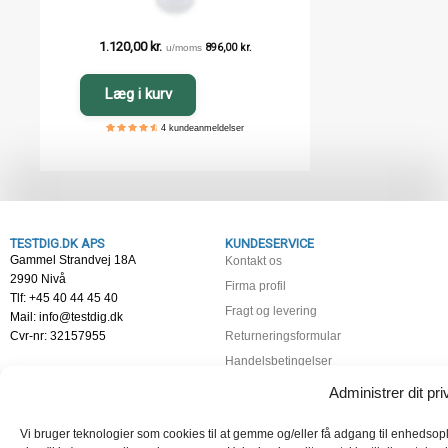
1.120,00
kr.
u/moms
896,00
kr.
Læg i kurv
4
kundeanmeldelser
5
4
4.75
out of
based
on
customer
ratings
TESTDIG.DK APS
KUNDESERVICE
Gammel Strandvej 18A
Kontakt os
2990 Nivå
Firma profil
Tlf: +45 40 44 45 40
Fragt og levering
Mail: info@testdig.dk
Cvr-nr: 32157955
Returneringsformular
Handelsbetingelser
Fortrydelsesret
Administrer dit priv
Persondatapolitik
Vi bruger teknologier som cookies til at gemme og/eller få adgang til enhedsopl
Cookiepolitik (EU)