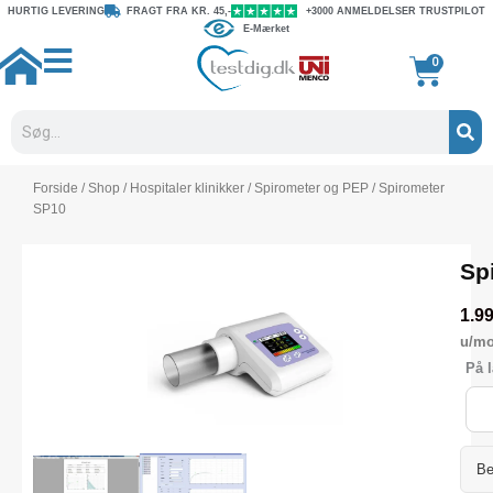
Gå
HURTIG LEVERING
FRAGT FRA KR. 45,-
+3000 ANMELDELSER TRUSTPILOT
E-Mærket
til
indholdet
Kurv
0
Søg
Forside
/
Shop
/
Hospitaler klinikker
/
Spirometer og PEP
/ Spirometer
SP10
Sp
1.9
u/m
Spi
På l
SP1
anta
Be