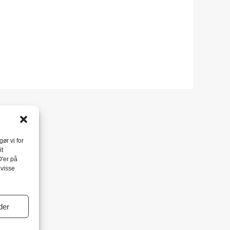
ør vi for
it
D'er på
 visse
der