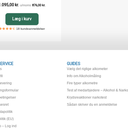
1.095,00
kr.
u/moms
876,00
kr.
Læg i kurv
18
kundeanmeldelser
4.5555555555556
5
18
out of
based
on
customer
ratings
ERVICE
GUIDES
os
Vælg det rigtige alkometer
il
Info om Alkoholmåling
levering
Fire typer alkometre
ingsformular
Test af medarbjedere – Alkohol & Narko
etingelser
Krydsreaktioner narkotest
sesret
Sådan skriver du en anmeldelse
apolitik
itik (EU)
o – Log ind