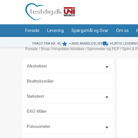
Gå
til
indholdet
Forside
Levering
Spørgsmål og Svar
Om os
FRAGT FRA KR. 45,-
+3000 ANMELDELSER
HURTIG LEVERIN
Forside
/
Shop
/
Hospitaler klinikker
/
Spirometer og PEP
/ Spiro & 
Alkoholtest
Blodtryksmåler
Narkotest
EKG Måler
Pulsoximeter