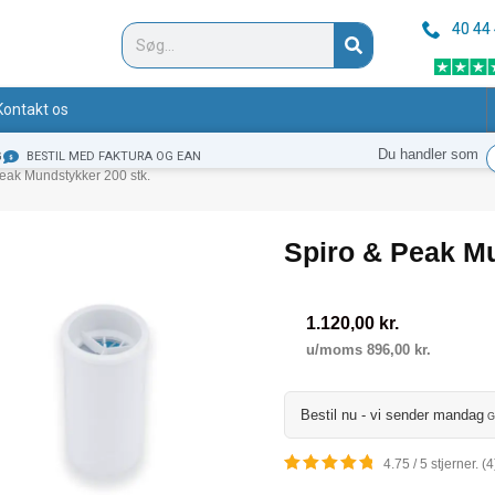
40 44
Søg
Kontakt os
Du handler som
G
BESTIL MED FAKTURA OG EAN
Peak Mundstykker 200 stk.
Spiro & Peak Mu
1.120,00
kr.
u/moms
896,00
kr.
Bestil nu - vi sender
mandag
G
4.75 / 5 stjerner. (4