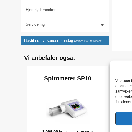
Hjertelydsmonitor
Servicering
Bestil nu - vi sender
mandag
Gælder ikke helligdage
Vi anbefaler også:
Spirometer SP10
S
Vi bruger 
at forbedr
samtykke t
dette webs
funktioner