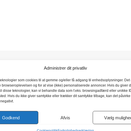
Administrer dit privatliv
pirometer Digital –
teknologier som cookies til at gemme og/eller få adgang til enhedsoplysninger. Det g
COPD-6
e browseroplevelsen og for at vise (ikke) personaliserede annoncer. Hvis du giver d
il disse teknologier, kan vi behandle data som f.eks. browsingadfærd eller unikke I
ted. Hvis du ikke giver samtykke eller trækker dit samtykke tilbage, kan det påvirke
 negativt.
Godkend
Afvis
Vælg mulighe
Cookiepolitik
Fortrolighedserklæring