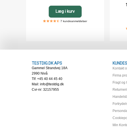
Læg i kurv
7
kundeanmeldelser
5
7
4.71
out
of
based
on
customer
ratings
TESTDIG.DK APS
KUNDES
Gammel Strandvej 18A
Kontakt 
2990 Nivå
Firma prof
Tlf: +45 40 44 45 40
Fragt og 
Mail: info@testdig.dk
Cvr-nr: 32157955
Returner
Handelsb
Fortrydel
Persondat
Cookiepol
Min Kont