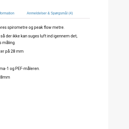
nformation
Anmeldelser & Spørgsmål (4)
ores spirometre og peak flow metre.
 så der ikke kan suges luft ind igennem det,
s måling.
ter på 28 mm
sma-1 og PEF-måleren.
:28mm