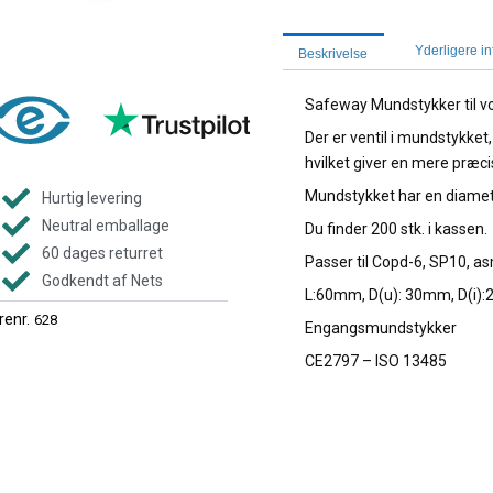
Yderligere i
Beskrivelse
Safeway Mundstykker til v
Der er ventil i mundstykket,
hvilket giver en mere præci
Mundstykket har en diame
Hurtig levering
Neutral emballage
Du finder 200 stk. i kassen.
60 dages returret
Passer til Copd-6, SP10, a
Godkendt af Nets
L:60mm, D(u): 30mm, D(i)
renr.
628
Engangsmundstykker
CE2797 – ISO 13485