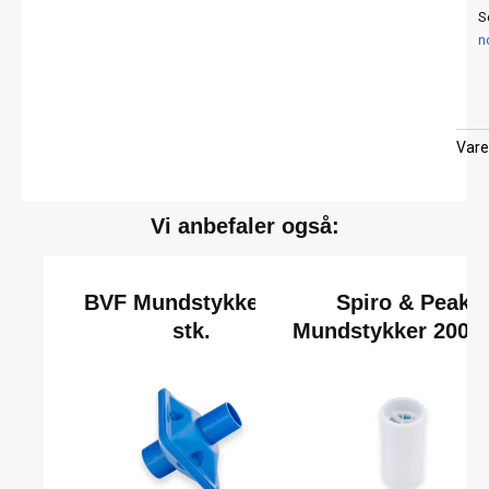
S
n
Vare
Vi anbefaler også:
BVF Mundstykker 50
Spiro & Peak
stk.
Mundstykker 200 s