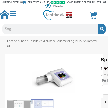
Gå
HURTIG LEVERING
FRAGT FRA KR. 45,-
+3000 ANMELDELSER TRUSTPILOT
E-Mærket
til
indholdet
Kurv
0
Søg
Forside
/
Shop
/
Hospitaler klinikker
/
Spirometer og PEP
/ Spirometer
SP10
Sp
1.9
u/m
Spi
På l
SP1
anta
Be