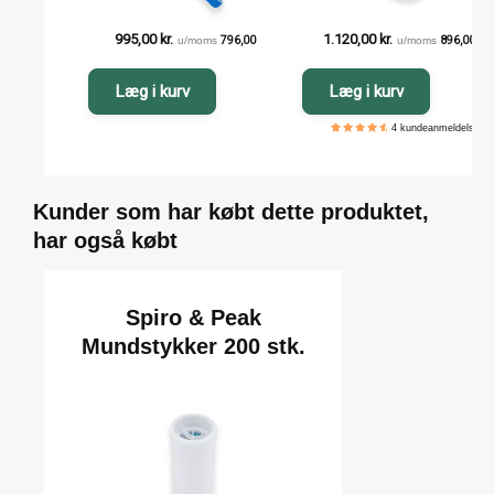
995,00
kr.
1.120,00
kr.
u/moms
796,00
kr.
u/moms
896,00
kr.
Læg i kurv
Læg i kurv
4
kundeanmeldelser
5
4
4.75
out of
based
on
customer
ratings
Kunder som har købt dette produktet,
har også købt
Spiro & Peak
Mundstykker 200 stk.