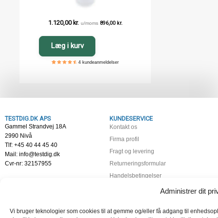
1.120,00
kr.
u/moms
896,00
kr.
Læg i kurv
4
kundeanmeldelser
5
4
4.75
out of
based
on
customer
ratings
TESTDIG.DK APS
KUNDESERVICE
Gammel Strandvej 18A
Kontakt os
2990 Nivå
Firma profil
Tlf: +45 40 44 45 40
Fragt og levering
Mail: info@testdig.dk
Cvr-nr: 32157955
Returneringsformular
Handelsbetingelser
Fortrydelsesret
Administrer dit priv
Persondatapolitik
Vi bruger teknologier som cookies til at gemme og/eller få adgang til enhedsopl
Cookiepolitik (EU)