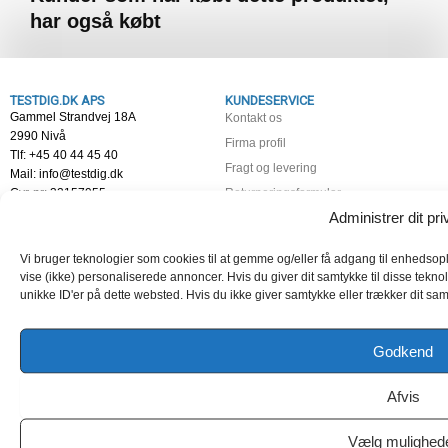
har også købt
TESTDIG.DK APS
KUNDESERVICE
Gammel Strandvej 18A
Kontakt os
2990 Nivå
Firma profil
Tlf: +45 40 44 45 40
Fragt og levering
Mail: info@testdig.dk
Cvr-nr: 32157955
Returneringsformular
Administrer dit priv
Handelsbetingelser
Fortrydelsesret
Vi bruger teknologier som cookies til at gemme og/eller få adgang til enhedsopl
Persondatapolitik
vise (ikke) personaliserede annoncer. Hvis du giver dit samtykke til disse tekn
Cookiepolitik (EU)
unikke ID'er på dette websted. Hvis du ikke giver samtykke eller trækker dit samt
Min Konto – Log ind
Godkend
GUIDES
ARTIKLER
Vælg det rigtige alkometer
Kalibrering af pulsoximeter
Afvis
Info om Alkoholmåling
Alkoholmåling i udåndingsluften
Fire typer alkometre
Gode råd ved blodtryksmåling
Vælg mulighed
Test af medarbjedere – Alkohol &
Alkometre fra Natholdets