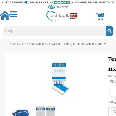
Gå
HURTIG LEVERING
FRAGT FRA KR. 45,-
+3000 ANMELDELSER TRUSTPILOT
E-Mærket
til
indholdet
Kurv
0
Søg
Forside
/
Shop
/
Narkotest
/
Narkotest
/ Testdig Multi Narkotest – MN12
Te
116
u/m
Test
På l
Mult
Nar
-
MN
⭐Mes
anta
A