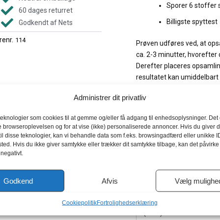
Sporer 6 stoffer 
60 dages returret
Billigste spyttest
Godkendt af Nets
renr.
114
Prøven udføres ved, at op
ca. 2-3 minutter, hvorefte
Derefter placeres opsamlin
resultatet kan umiddelbart
Kan opsamlingspuden ikke s
Administrer dit privatliv
samlet nok spyt og der må
opsamlingspuden.
teknologier som cookies til at gemme og/eller få adgang til enhedsoplysninger. Det g
e browseroplevelsen og for at vise (ikke) personaliserede annoncer. Hvis du giver d
Oral Fluid spyttest tester f
il disse teknologier, kan vi behandle data som f.eks. browsingadfærd eller unikke I
ted. Hvis du ikke giver samtykke eller trækker dit samtykke tilbage, kan det påvirke
 negativt.
Narkotika
Godkend
Afvis
Vælg mulighe
Hash (THC)
Metamfetamin/MDMA/E
Cookiepolitik
Fortrolighedserklæring
(MET)