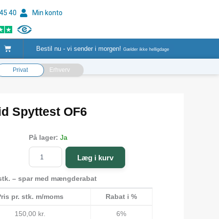
 45 40
Min konto
Kurv
Bestil nu - vi sender i morgen!
Gælder ikke helligdage
Privat
Erhverv
id Spyttest OF6
Testdig
På lager:
Ja
Oral
Fluid
Læg i kurv
Spyttest
OF6
stk. – spar med mængderabat
antal
ris pr. stk. m/moms
Rabat i %
150,00
kr.
6%