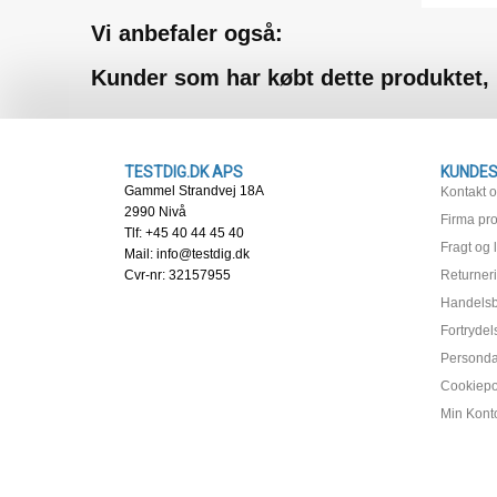
Vi anbefaler også:
Kunder som har købt dette produktet,
TESTDIG.DK APS
KUNDES
Gammel Strandvej 18A
Kontakt 
2990 Nivå
Firma prof
Tlf: +45 40 44 45 40
Fragt og 
Mail: info@testdig.dk
Cvr-nr: 32157955
Returner
Handelsb
Fortrydel
Persondat
Cookiepol
Min Kont