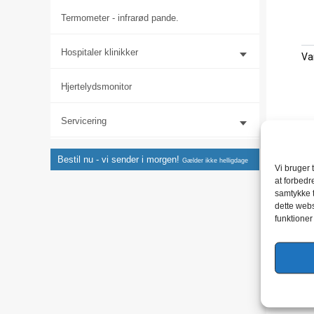
Termometer - infrarød pande.
Hospitaler klinikker
Va
Hjertelydsmonitor
Servicering
Bestil nu - vi sender i morgen!
Gælder ikke helligdage
Vi bruger 
at forbedr
samtykke t
dette webs
funktioner