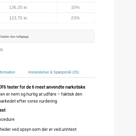
136,25
kr.
15%
123,75
kr.
23%
Gælder ikke helligdage
34)
nformation
Anmeldelser & Spørgsmål (35)
 OF6 tester for de 6 mest anvendte narkotiske
ten er nem og hurtig at udføre – faktisk den
arkedet efter vores vurdering.
est
rocedure
heder ved opsyn som der er ved urintest