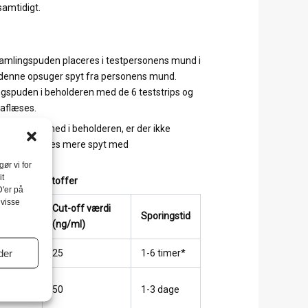
samtidigt.
samlingspuden placeres i testpersonens mund i
r denne opsuger spyt fra personens mund.
gspuden i beholderen med de 6 teststrips og
 aflæses.
krues helt ned i beholderen, er der ikke
 derfor samles mere spyt med
ør vi for
it
or følgende stoffer
D'er på
 visse
Cut-off værdi
Sporingstid
(ng/ml)
der
25
1-6 timer*
cstasy
50
1-3 dage