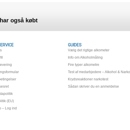
 har også købt
ERVICE
GUIDES
os
Vælg det rigtige alkometer
il
Info om Alkoholmåling
levering
Fire typer alkometre
ingsformular
Test af medarbjedere – Alkohol & Narko
etingelser
Krydsreaktioner narkotest
sesret
Sådan skriver du en anmeldelse
apolitik
itik (EU)
o – Log ind