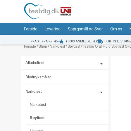
Gå
til
indholdet
Forside
Levering
Spørgsmål og Svar
Om os
FRAGT FRA KR. 45,-
+3000 ANMELDELSER
HURTIG LEVERIN
Forside
/
Shop
/
Narkotest
/
Spyttest
/ Testdig Oral Fluid Spyttest OF
Alkoholtest
Blodtryksmåler
Narkotest
Narkotest
Spyttest
Urintest