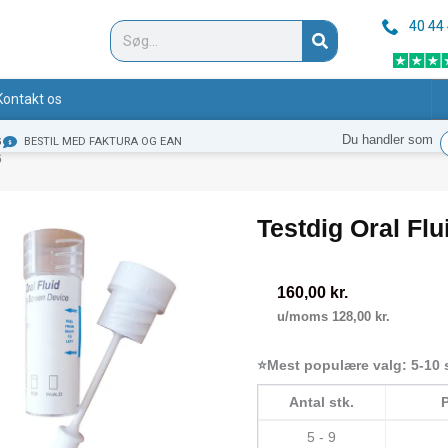
40 44
Søg
Kontakt os
Du handler som
G
BESTIL MED FAKTURA OG EAN
6
Testdig Oral Flu
160,00
kr.
u/moms
128,00
kr.
⭐Mest populære valg: 5-10 
Antal stk.
P
5 - 9