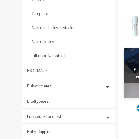
Drug test
Narkotest - faste stoffer
Narkotikatest
Tilbehør Narkotest
Kl
EKG Måler
c
Pulsoximeter
Blodtypetest
Lungefunktionstest
Baby doppler