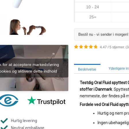
10 - 24
25+
Bestil nu - vi sender i morgen!
4.47 / 5 stjerner. (
ik for at acceptere markedsføring
Yderligere i
Beskrivelse
ookies og aktivere dette indhold
Testdig Oral Fluid spyttest
stoffer i Danmark
. Spyttes
nemmeste, der findes på m
Fordele ved Oral Fluid spytt
Hurtig og nem p
Hurtig levering
Ingen ubehagelig
Neutral emballage