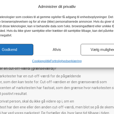
oradisk misbrugere af Cannabis / Hash har vist positive
Administrer dit privatliv
ater i op til 10 dage og kroniske misbrugere kan teste positive i helt op
 dage i særlige tilfælde.
teknologier som cookies til at gemme og/eller få adgang til enhedsoplysninger. Det g
e browseroplevelsen og for at vise (ikke) personaliserede annoncer. Hvis du giver d
res spyttest kan typisk se 4-6 timer tilbage (40ng/ml).
il disse teknologier, kan vi behandle data som f.eks. browsingadfærd eller unikke I
um på en spyttest er 8 timer ved 5ng/ml.
ted. Hvis du ikke giver samtykke eller trækker dit samtykke tilbage, kan det påvirke
 negativt.
tående sporingstider/detektionstider er lavet af:
ced Toxicology Network (A SAMSHA Certified Lab), Dr. Stuart Bogema,
or.
Godkend
Afvis
Vælg mulighe
og
her: Spyttest politi – hvor længe kan den spore?
Cookiepolitik
Fortrolighedserklæring
er en cut-off-værdi (grænseværdi)?
narkotester har en cut-off-værdi for de pågældende
er, som den kan teste for. Cut-off-værdien er den grænseværdi som
centen af narkotesten har fastsat, som den grænse hvor narkotesten s
t positivt resultat.
privat person, skal du ikke gå videre op i, om en
test har den ene eller den anden cut-off-værdi, men blot se på de skem
 har ved vores narkotest. De fortæller dig, hvor lang tid tilbage i tiden