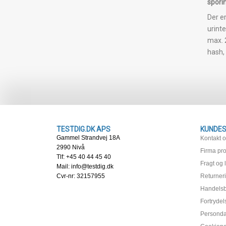
spori
Der er
urint
max. 2
hash, 
TESTDIG.DK APS
KUNDES
Gammel Strandvej 18A
Kontakt 
2990 Nivå
Firma prof
Tlf: +45 40 44 45 40
Fragt og 
Mail: info@testdig.dk
Cvr-nr: 32157955
Returner
Handelsb
Fortrydel
Persondat