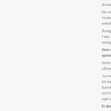
du ka
Der er
forske
enkelt
Årsage
f.eks
optag
Hvor 
spor
Dette
så k
Jo me
tid, k
kunne
storf
uger e
Er der