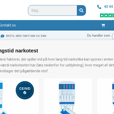
40 44
Søg
Kurv
Kontakt os
Du handler som
G
BESTIL MED FAKTURA OG EAN
ngstid narkotest
lere faktorer, der spiller ind på hvor lang tid narkotika kan spores i enten u
 værdi narkotesten har (læs nedenfor for uddybning), hvor meget af det
indtager det pågældende stof.