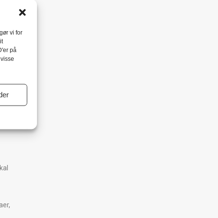
ør vi for
it
D'er på
 visse
 Lab
der
kal
aer,