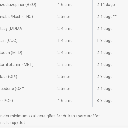
zodiazepiner (BZO)
4-6 timer
2-14 dage
nabis/Hash (THC)
2 timer
2-4 dage**
stasy (MDMA)
2-4 timer
2-4 dage
ain (COC)
1-4 timer
1-3 dage
tadon (MTD)
2-4 timer
2-4 dage
tamfetamin (MET)
2-7 timer
2-4 dage
taer (OPI)
2 timer
2-3 dage
ycodone (OXY)
2 timer
2-4 dage
P (PCP)
4-6 timer
3-8 dage
en der minimum skal være gået, før du kan spore stoffet
en eller spyttet.