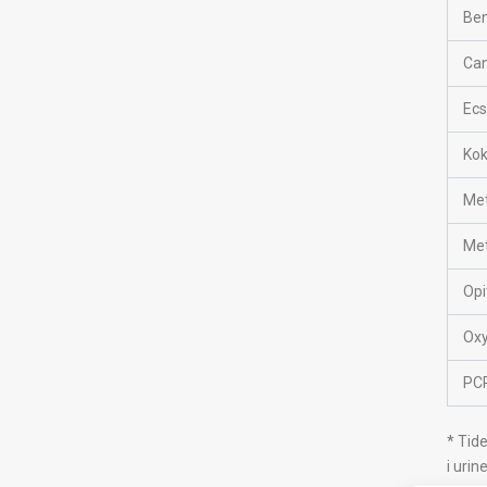
Ben
Can
Ec
Kok
Me
Me
Opi
Ox
PC
* Tid
i urin