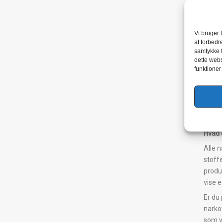
** Sp
result
til 60
Vi bruger 
at forbedr
***Vo
samtykke t
Maxim
dette webs
funktioner
Ovens
Advan
Direct
Læs 
mere 
Hvad 
Alle 
stoff
produ
vise e
Er du 
narko
som vi