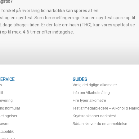
ngstid?
 forskel på hvor lang tid narkotika kan spores af en
est og en spyttest. Som tommelfingerregel kan en spyttest spore op til
 dage tilbage i tiden. Er der tale om hash (THC), kan vores spyttest se
i op til max. 4-6 timer efter indtagelse.
ERVICE
GUIDES
os
Vælg det rigtige alkometer
il
Info om Alkoholmåling
levering
Fire typer alkometre
ingsformular
Test af medarbjedere – Alkohol & Narko
etingelser
Krydsreaktioner narkotest
sesret
Sådan skriver du en anmeldelse
apolitik