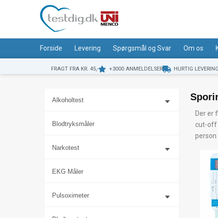
Gå
til
indholdet
Forside
Levering
Spørgsmål og Svar
Om os
FRAGT FRA KR. 45,-
+3000 ANMELDELSER
HURTIG LEVERIN
Spori
Alkoholtest
Der er f
Blodtryksmåler
cut-off
person 
Narkotest
EKG Måler
Pulsoximeter