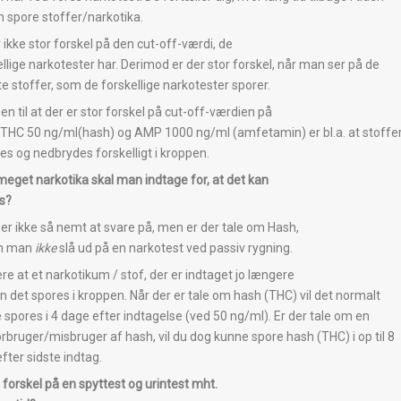
n spore stoffer/narkotika.
 ikke stor forskel på den cut-off-værdi, de
llige narkotester har. Derimod er der stor forskel, når man ser på de
e stoffer, som de forskellige narkotester sporer.
n til at der er stor forskel på cut-off-værdien på
. THC 50 ng/ml(hash) og AMP 1000 ng/ml (amfetamin) er bl.a. at stoffe
es og nedbrydes forskelligt i kroppen.
meget narkotika skal man indtage for, at det kan
es?
 er ikke så nemt at svare på, men er der tale om Hash,
an man
ikke
slå ud på en narkotest ved passiv rygning.
re at et narkotikum / stof, der er indtaget jo længere
an det spores i kroppen. Når der er tale om hash (THC) vil det normalt
 spores i 4 dage efter indtagelse (ved 50 ng/ml). Er der tale om en
orbruger/misbruger af hash, vil du dog kunne spore hash (THC) i op til 8
fter sidste indtag.
 forskel på en spyttest og urintest mht.