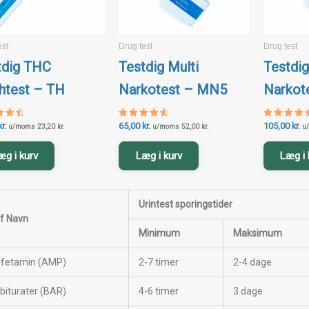
est
Drug test
Drug test
tdig THC
Testdig Multi
Testdig
htest – TH
Narkotest – MN5
Narkot
kr.
65,00
kr.
105,00
kr.
ret
Vurderet
Vurderet
u/moms
23,20
kr.
u/moms
52,00
kr.
u
4.77
4.8
f 5
ud af 5
ud af 5
æg i kurv
Læg i kurv
Læg i 
Urintest sporingstider
f Navn
Minimum
Maksimum
fetamin (AMP)
2-7 timer
2-4 dage
biturater (BAR)
4-6 timer
3 dage