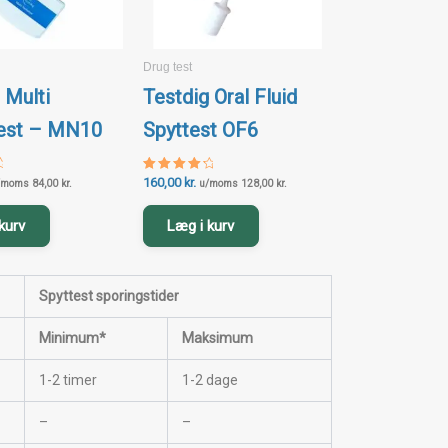
Drug test
 Multi
Testdig Oral Fluid
est – MN10
Spyttest OF6
160,00
kr.
Vurderet
/moms
84,00
kr.
u/moms
128,00
kr.
4.47
ud af 5
kurv
Læg i kurv
Spyttest
sporingstider
Minimum*
Maksimum
1-2 timer
1-2 dage
–
–