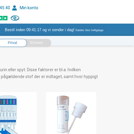
 45 40
Min konto
Bestil inden
09:41:17
og vi sender i dag!
Gælder ikke helligdage
Privat
Erhverv
rin eller spyt. Disse faktorer er bl.a. hvilken
 pågældende stof der er indtaget, samt hvor hyppigt