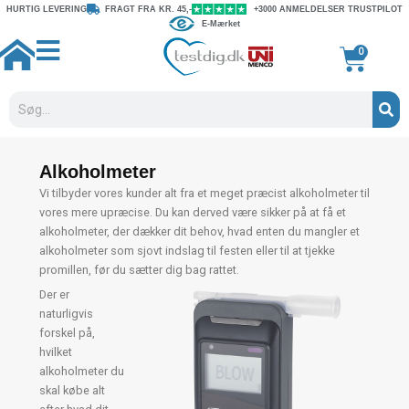
Gå
HURTIG LEVERING
FRAGT FRA KR. 45,-
+3000 ANMELDELSER TRUSTPILOT
E-Mærket
til
indholdet
Kurv
0
Søg
Alkoholmeter
Vi tilbyder vores kunder alt fra et meget præcist alkoholmeter til
vores mere upræcise. Du kan derved være sikker på at få et
alkoholmeter, der dækker dit behov, hvad enten du mangler et
alkoholmeter som sjovt indslag til festen eller til at tjekke
promillen, før du sætter dig bag rattet.
Der er
naturligvis
forskel på,
hvilket
alkoholmeter du
skal købe alt