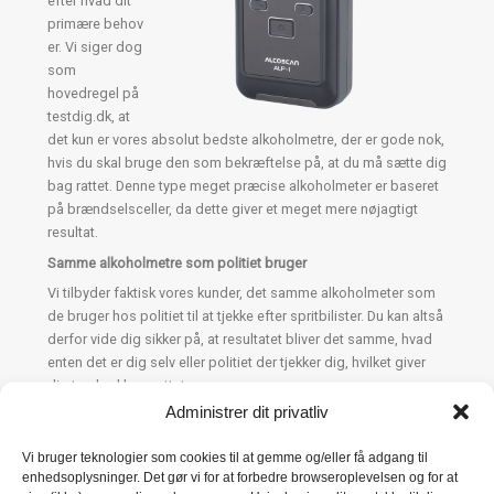
efter hvad dit
primære behov
er. Vi siger dog
som
hovedregel på
testdig.dk, at
det kun er vores absolut bedste alkoholmetre, der er gode nok,
hvis du skal bruge den som bekræftelse på, at du må sætte dig
bag rattet. Denne type meget præcise alkoholmeter er baseret
på brændselsceller, da dette giver et meget mere nøjagtigt
resultat.
Samme alkoholmetre som politiet bruger
Vi tilbyder faktisk vores kunder, det samme alkoholmeter som
de bruger hos politiet til at tjekke efter spritbilister. Du kan altså
derfor vide dig sikker på, at resultatet bliver det samme, hvad
enten det er dig selv eller politiet der tjekker dig, hvilket giver
dig tryghed bag rattet.
Administrer dit privatliv
Vi lægger hos testdig.dk stor vægt på, at vores produkter er af
høj kvalitet. Dette gælder i særdeleshed produkter, hvor
Vi bruger teknologier som cookies til at gemme og/eller få adgang til
resultatet har stor betydning, som fx ved et alkoholmeter. Vi
enhedsoplysninger. Det gør vi for at forbedre browseroplevelsen og for at
sørger derfor for, at vores topmodeller baseret på