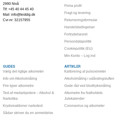
2990 Nivå
Firma profil
Tlf: +45 40 44 45 40
Fragt og levering
Mail: info@testdig.dk
Cvr-nr: 32157955
Returneringsformular
Handelsbetingelser
Fortrydelsesret
Persondatapolitik
Cookiepolitik (EU)
Min Konto – Log ind
GUIDES
ARTIKLER
Vælg det rigtige alkometer
Kalibrering af pulsoximeter
Info om Alkoholmåling
Alkoholmåling i udåndingsluften
Fire typer alkometre
Gode råd ved blodtryksmåling
Test af medarbjedere – Alkohol &
Alkometre fra Natholdets
Narkotika
Julekalender
Krydsreaktioner narkotest
Coronavirus og alkometer
Sådan skriver du en anmeldelse