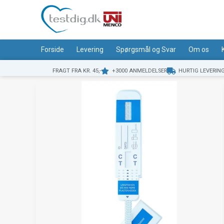
Gå
til
indholdet
Forside
Levering
Spørgsmål og Svar
Om os
FRAGT FRA KR. 45,-
+3000 ANMELDELSER
HURTIG LEVERIN