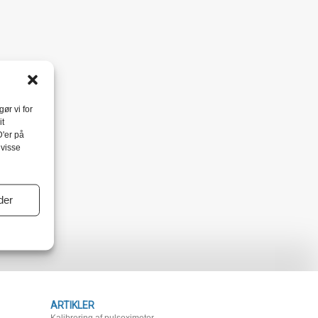
ør vi for
it
D'er på
 visse
der
ARTIKLER
Kalibrering af pulsoximeter