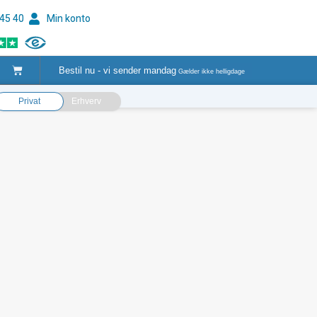
 45 40
Min konto
Kurv
Bestil nu - vi sender
mandag
Gælder ikke helligdage
Privat
Erhverv