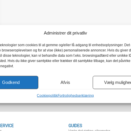
Administrer dit privatliv
teknologier som cookies til at gemme og/eller få adgang til enhedsoplysninger. Det g
e browseroplevelsen og for at vise (ikke) personaliserede annoncer. Hvis du giver d
il disse teknologier, kan vi behandle data som f.eks. browsingadfærd eller unikke I
ted. Hvis du ikke giver samtykke eller trækker dit samtykke tilbage, kan det påvirke
 negativt.
Godkend
Afvis
Vælg mulighe
Cookiepolitik
Fortrolighedserklæring
ERVICE
GUIDES
os
Vælg det rigtige alkometer