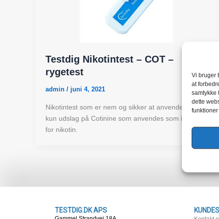
Testdig Nikotintest – COT –
rygetest
Vi bruger 
at forbedr
admin
/
juni 4, 2021
samtykke t
dette webs
Nikotintest som er nem og sikker at anvende. Giver
funktioner
kun udslag på Cotinine som anvendes som indikator
for nikotin.
TESTDIG.DK APS
KUNDES
Gammel Strandvej 18A
Kontakt 