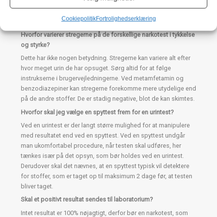
99% nøjagtighed, dog skal der gøres opmærksom på, at
testene kan give udslag på lægeordineret medicin.
Se de
Cookiepolitik
Fortrolighedserklæring
forskellige krydsreaktioner
.
Hvorfor varierer stregerne på de forskellige narkotest i tykkelse
og styrke?
Dette har ikke nogen betydning. Stregerne kan variere alt efter
hvor meget urin de har opsuget. Sørg altid for at følge
instrukserne i brugervejledningerne. Ved metamfetamin og
benzodiazepiner kan stregerne forekomme mere utydelige end
på de andre stoffer. De er stadig negative, blot de kan skimtes.
Hvorfor skal jeg vælge en spyttest frem for en urintest?
Ved en urintest er der langt større mulighed for at manipulere
med resultatet end ved en spyttest. Ved en spyttest undgår
man ukomfortabel procedure, når testen skal udføres, her
tænkes især på det opsyn, som bør holdes ved en urintest.
Derudover skal det nævnes, at en spyttest typisk vil detektere
for stoffer, som er taget op til maksimum 2 dage før, at testen
bliver taget.
Skal et positivt resultat sendes til laboratorium?
Intet resultat er 100% nøjagtigt, derfor bør en narkotest, som