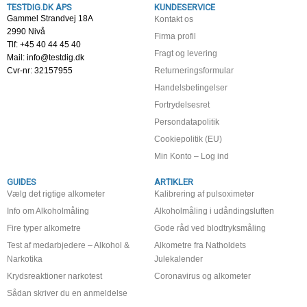
TESTDIG.DK APS
KUNDESERVICE
Gammel Strandvej 18A
Kontakt os
2990 Nivå
Firma profil
Tlf: +45 40 44 45 40
Fragt og levering
Mail: info@testdig.dk
Cvr-nr: 32157955
Returneringsformular
Handelsbetingelser
Fortrydelsesret
Persondatapolitik
Cookiepolitik (EU)
Min Konto – Log ind
GUIDES
ARTIKLER
Vælg det rigtige alkometer
Kalibrering af pulsoximeter
Info om Alkoholmåling
Alkoholmåling i udåndingsluften
Fire typer alkometre
Gode råd ved blodtryksmåling
Test af medarbjedere – Alkohol &
Alkometre fra Natholdets
Narkotika
Julekalender
Krydsreaktioner narkotest
Coronavirus og alkometer
Sådan skriver du en anmeldelse