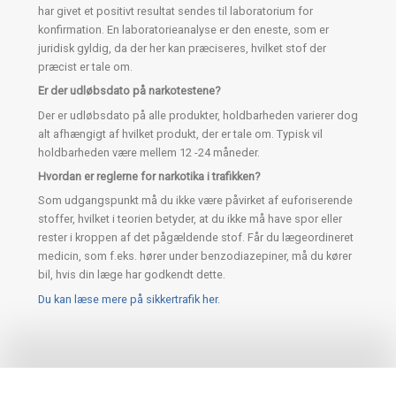
har givet et positivt resultat sendes til laboratorium for
konfirmation. En laboratorieanalyse er den eneste, som er
juridisk gyldig, da der her kan præciseres, hvilket stof der
præcist er tale om.
Er der udløbsdato på narkotestene?
Der er udløbsdato på alle produkter, holdbarheden varierer dog
alt afhængigt af hvilket produkt, der er tale om. Typisk vil
holdbarheden være mellem 12 -24 måneder.
Hvordan er reglerne for narkotika i trafikken?
Som udgangspunkt må du ikke være påvirket af euforiserende
stoffer, hvilket i teorien betyder, at du ikke må have spor eller
rester i kroppen af det pågældende stof. Får du lægeordineret
medicin, som f.eks. hører under benzodiazepiner, må du kører
bil, hvis din læge har godkendt dette.
Du kan læse mere på sikkertrafik her.