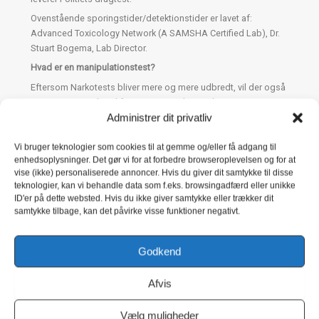
Ovenstående sporingstider/detektionstider er lavet af:
Advanced Toxicology Network (A SAMSHA Certified Lab), Dr.
Stuart Bogema, Lab Director.
Hvad er en manipulationstest?
Eftersom Narkotests bliver mere og mere udbredt, vil der også
være personer, der vil forsøge at snyde sig til et negativt
Administrer dit privatliv
resultat.
Der er mange måder, hvorpå man kan snyde sig til et negativt
resultat. Hvis der f.eks. tilsættes vand til urinprøven, eller hvis
Vi bruger teknologier som cookies til at gemme og/eller få adgang til
enhedsoplysninger. Det gør vi for at forbedre browseroplevelsen og for at
store mængder vand indtages umiddelbart før prøven udføres,
vise (ikke) personaliserede annoncer. Hvis du giver dit samtykke til disse
vil resultatet ikke være retvisende.
teknologier, kan vi behandle data som f.eks. browsingadfærd eller unikke
Ydermere kan man sløre prøven ved at tilsætte forskellige
ID'er på dette websted. Hvis du ikke giver samtykke eller trækker dit
stoffer til urinen. F.eks. anvendes sæbe, klorin og citronsyre.
samtykke tilbage, kan det påvirke visse funktioner negativt.
På nettet findes i dag utroligt mange, som udbyder stoffer, der
kan sløre urinprøver. Derfor har nogle af vores Narkotest
Godkend
indbygget en manipulationstest.
Hvor præcise er de forskellige narkotests?
Afvis
Vores narkotest er meget præcise, ca. mellem 97-99%
nøjagtighed. De fleste af vores urintest viser resultatet med
Vælg muligheder