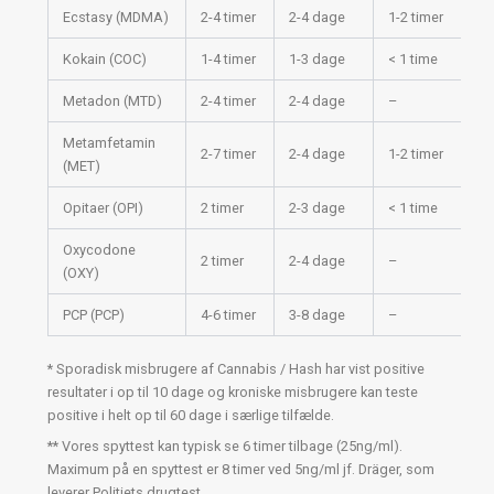
Ecstasy (MDMA)
2-4 timer
2-4 dage
1-2 timer
1-
Kokain (COC)
1-4 timer
1-3 dage
< 1 time
1-
Metadon (MTD)
2-4 timer
2-4 dage
–
–
Metamfetamin
2-7 timer
2-4 dage
1-2 timer
1-
(MET)
Opitaer (OPI)
2 timer
2-3 dage
< 1 time
1-
Oxycodone
2 timer
2-4 dage
–
–
(OXY)
PCP (PCP)
4-6 timer
3-8 dage
–
1-
* Sporadisk misbrugere af Cannabis / Hash har vist positive
resultater i op til 10 dage og kroniske misbrugere kan teste
positive i helt op til 60 dage i særlige tilfælde.
** Vores spyttest kan typisk se 6 timer tilbage (25ng/ml).
Maximum på en spyttest er 8 timer ved 5ng/ml jf. Dräger, som
leverer Politiets drugtest.