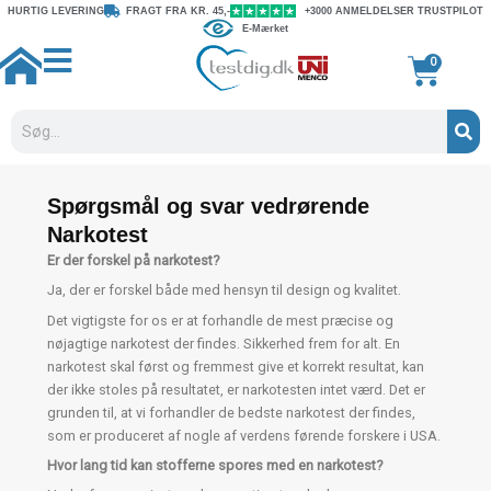
Gå
HURTIG LEVERING
FRAGT FRA KR. 45,-
+3000 ANMELDELSER TRUSTPILOT
E-Mærket
til
indholdet
Kurv
0
Søg
Spørgsmål og svar vedrørende
Narkotest
Er der forskel på narkotest?
Ja, der er forskel både med hensyn til design og kvalitet.
Det vigtigste for os er at forhandle de mest præcise og
nøjagtige narkotest der findes. Sikkerhed frem for alt. En
narkotest skal først og fremmest give et korrekt resultat, kan
der ikke stoles på resultatet, er narkotesten intet værd. Det er
grunden til, at vi forhandler de bedste narkotest der findes,
som er produceret af nogle af verdens førende forskere i USA.
Hvor lang tid kan stofferne spores med en narkotest?