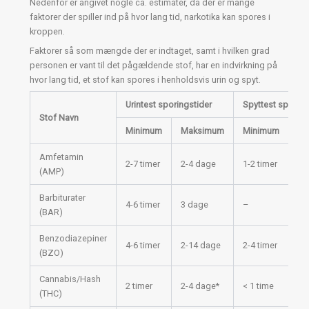
Nedenfor er angivet nogle ca. estimater, da der er mange
faktorer der spiller ind på hvor lang tid, narkotika kan spores i
kroppen.
Faktorer så som mængde der er indtaget, samt i hvilken grad
personen er vant til det pågældende stof, har en indvirkning på
hvor lang tid, et stof kan spores i henholdsvis urin og spyt.
Urintest sporingstider
Spyttest
sporing
Stof Navn
Minimum
Maksimum
Minimum
Ma
Amfetamin
2-7 timer
2-4 dage
1-2 timer
1-
(AMP)
Barbiturater
4-6 timer
3 dage
–
–
(BAR)
Benzodiazepiner
Op 
4-6 timer
2-14 dage
2-4 timer
(BZO)
ti
Cannabis/Hash
Op 
2 timer
2-4 dage*
< 1 time
(THC)
ti