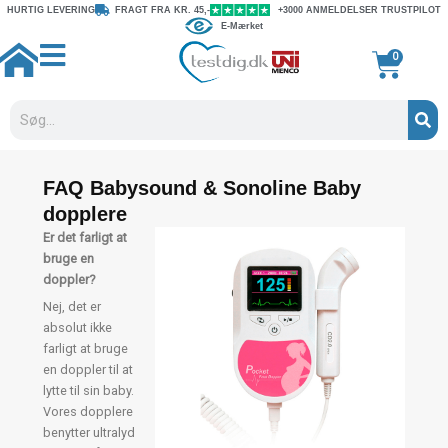
Gå
HURTIG LEVERING
FRAGT FRA KR. 45,-
+3000 ANMELDELSER TRUSTPILOT
E-Mærket
til
indholdet
Kurv
0
Søg
FAQ Babysound & Sonoline Baby
dopplere
Er det farligt at
bruge en
doppler?
Nej, det er
absolut ikke
farligt at bruge
en doppler til at
lytte til sin baby.
Vores dopplere
benytter ultralyd