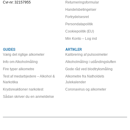
Cvr-nr: 32157955
Returneringsformular
Handelsbetingelser
Fortrydelsesret
Persondatapolitik
Cookiepolitik (EU)
Min Konto – Log ind
GUIDES
ARTIKLER
Vælg det rigtige alkometer
Kalibrering af pulsoximeter
Info om Alkoholmåling
Alkoholmåling i udåndingsluften
Fire typer alkometre
Gode råd ved blodtryksmåling
Test af medarbjedere – Alkohol &
Alkometre fra Natholdets
Narkotika
Julekalender
Krydsreaktioner narkotest
Coronavirus og alkometer
Sådan skriver du en anmeldelse