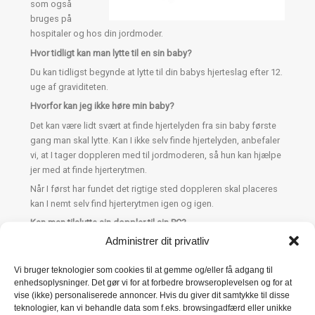
som også
bruges på
hospitaler og hos din jordmoder.
Hvor tidligt kan man lytte til en sin baby?
Du kan tidligst begynde at lytte til din babys hjerteslag efter 12.
uge af graviditeten.
Hvorfor kan jeg ikke høre min baby?
Det kan være lidt svært at finde hjertelyden fra sin baby første
gang man skal lytte. Kan I ikke selv finde hjertelyden, anbefaler
vi, at I tager doppleren med til jordmoderen, så hun kan hjælpe
jer med at finde hjerterytmen.
Når I først har fundet det rigtige sted doppleren skal placeres
kan I nemt selv find hjerterytmen igen og igen.
Kan man tilslutte sin doppler til sin PC?
Administrer dit privatliv
Ja, du kan tilslutte begge vores dopplere til din PC – sådan gør
du.
Vi bruger teknologier som cookies til at gemme og/eller få adgang til
Brug det medfølgende Minijackstik. Sæt den ene
enhedsoplysninger. Det gør vi for at forbedre browseroplevelsen og for at
ende i høretelefonudgangen på doppleren, og den
vise (ikke) personaliserede annoncer. Hvis du giver dit samtykke til disse
anden ende i din PC’s mikrofonindgang.
teknologier, kan vi behandle data som f.eks. browsingadfærd eller unikke