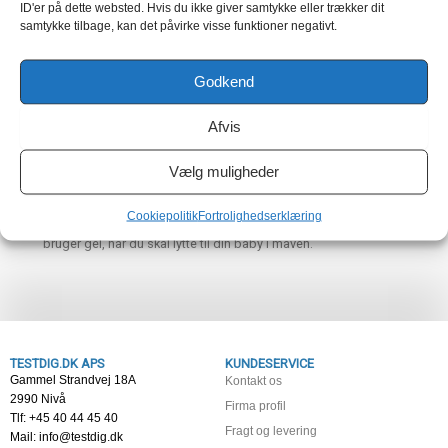
ID'er på dette websted. Hvis du ikke giver samtykke eller trækker dit
Åben en lydoptager på din PC. I Windows finder du
samtykke tilbage, kan det påvirke visse funktioner negativt.
en under ”Tilbehør” (Windows)
Tænd din doppler og find din babys hjerterytme. Tryk
på optag på lydoptageren og du optager nu
Godkend
hjertelyden fra din baby.
Gem filen på din PC og send den til venner eller
Afvis
familie.
Vælg muligheder
Skal man bruge Gel til at finde babyens hjertelyd?
Det kan være en rigtig god ide at bruge gel, da det gør det
Cookiepolitik
Fortrolighedserklæring
meget nemmere at finde hjerterytmen. Derfor anbefaler vi, at du
bruger gel, når du skal lytte til din baby i maven.
TESTDIG.DK APS
KUNDESERVICE
Gammel Strandvej 18A
Kontakt os
2990 Nivå
Firma profil
Tlf: +45 40 44 45 40
Fragt og levering
Mail: info@testdig.dk