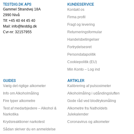
TESTDIG.DK APS
KUNDESERVICE
Gammel Strandvej 18A
Kontakt os
2990 Nivå
Firma profil
Tlf: +45 40 44 45 40
Fragt og levering
Mail: info@testdig.dk
Cvr-nr: 32157955
Returneringsformular
Handelsbetingelser
Fortrydelsesret
Persondatapolitik
Cookiepolitik (EU)
Min Konto – Log ind
GUIDES
ARTIKLER
Vælg det rigtige alkometer
Kalibrering af pulsoximeter
Info om Alkoholmåling
Alkoholmåling i udåndingsluften
Fire typer alkometre
Gode råd ved blodtryksmåling
Test af medarbjedere – Alkohol &
Alkometre fra Natholdets
Narkotika
Julekalender
Krydsreaktioner narkotest
Coronavirus og alkometer
Sådan skriver du en anmeldelse