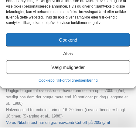
enhedsoplysninger. Det gør vi for at forbedre browseroplevelsen og for at
1500
daglig bruger
eller 1–4 stærke snusportioner/dag
vise (ikke) personaliserede annoncer. Hvis du giver dit samtykke til disse
ng/ml
teknologier, kan vi behandle data som f.eks. browsingadfærd eller unikke
ID'er på dette websted. Hvis du ikke giver samtykke eller trækker dit
1500–
Hyppig eller
Rygere (5–10 cigaretter) eller brugere
samtykke tilbage, kan det påvirke visse funktioner negativt.
4000
intensiv daglig
af stærk snus 5–10 portioner/dag
ng/ml
bruger
Godkend
Meget
Intensivt nikotinindtag, fx >10
>4000
højforbruger /
cigaretter eller >10 stærke
Afvis
ng/ml
Kronisk brug
snusportioner/dag
Vælg muligheder
Ved brug af stærk snus 10–15 gange dagligt, kan man nemt nå
cotinin-niveauer over 4000 ng/ml i urin – især hvis man bruger mærker
Cookiepolitik
Fortrolighedserklæring
med højt nikotinindhold og anvender dem længe.
Daglige brugere af svensk snus havde urin-cotinin op til 7000 ng/ml,
særligt hos dem der brugte mere end 10 portioner pr. dag (Langone et
al., 1988)
Halveringstid for cotinin i urin er 16–20 timer (i ovenstående er brugt
18 timer. (Skarping et al., 1988))
Vores Nikotin test har en grænseværdi Cut-off på 200ng/ml