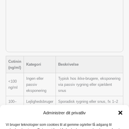
Cotinin
Kategori
Beskrivelse
(ng/ml)
Ingen eller
Typisk hos ikke-brugere, eksponering
<100
passiv
via passiv rygning eller sjældent
ng/ml
eksponering
snus
100–
Lejlighedsbruger
Sporadisk rygning eller snus, fx 1–2
500
/ lav
gange/dag eller passiv med høj
Administrer dit privatliv
ng/ml
eksponering
eksponering
500–
Vi bruger teknologier som cookies til at gemme og/eller få adgang til
Let-moderat
Daglig brug af cigaretter (1–5 stk)