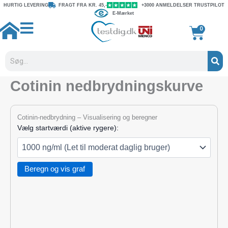
Gå
HURTIG LEVERING
FRAGT FRA KR. 45,-
+3000 ANMELDELSER TRUSTPILOT
E-Mærket
til
indholdet
Kurv
0
Søg
Cotinin nedbrydningskurve
Cotinin-nedbrydning – Visualisering og beregner
Vælg startværdi (aktive rygere):
Beregn og vis graf