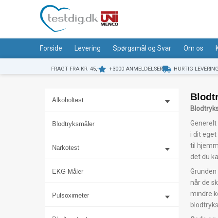
Gå
til
indholdet
Forside
Levering
Spørgsmål og Svar
Om os
FRAGT FRA KR. 45,-
+3000 ANMELDELSER
HURTIG LEVERIN
Blodt
Alkoholtest
Blodtryk
Generelt 
Blodtryksmåler
i dit ege
til hjemm
Narkotest
det du k
Grunden t
EKG Måler
når de sk
mindre k
Pulsoximeter
blodtryk