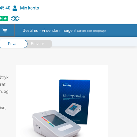
 45 40
Min konto
Kurv
Bestil nu - vi sender i morgen!
Gælder ikke helligdage
Privat
Erhverv
dtryk
rat
n, og
øse,