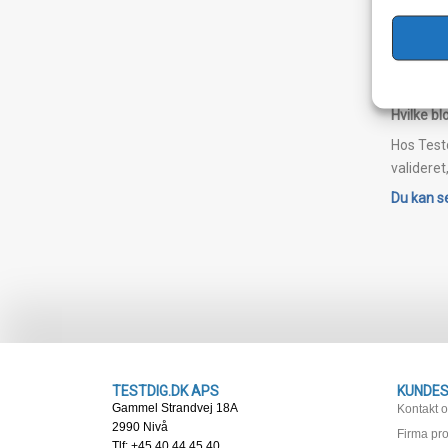
Måling a
Det er s
dette dog
højde som
Hvilke bl
Hos Testd
valideret
Du kan se
TESTDIG.DK APS
KUNDES
Gammel Strandvej 18A
Kontakt 
2990 Nivå
Firma prof
Tlf: +45 40 44 45 40