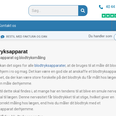
40 44
Søg
Kontakt os
Du handler som
G
BESTIL MED FAKTURA OG EAN
ryksapparat
sapparat og blodtryksmåling
kan det siges for alle
blodtryksapparater
, at de bruges til at måle dit blo
t hjem i ro og mag. Det kan være en god ide at anskaffe et blodtryksappa
et, da der kan være store forskelle på det blodtryk du får målt hos læge
an måle derhjemme.
il dette skal findes i, at mange har en tendens til at blive en smule nerv
al til lægen. Denne nervøsitet får blodtrykket til at stige, hvilket giver en
orrekt måling hos lægen, end hvis du måler dit blodtryk med et
sapparat derhjemme.