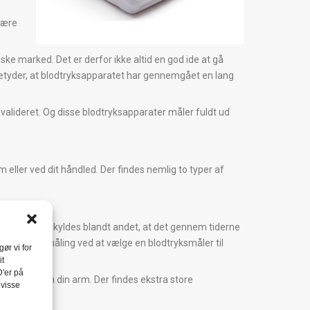
være
ke marked. Det er derfor ikke altid en god ide at gå
t betyder, at blodtryksapparatet har gennemgået en lang
valideret. Og disse blodtryksapparater måler fuldt ud
eller ved dit håndled. Der findes nemlig to typer af
 på, og det skyldes blandt andet, at det gennem tiderne
st præcise måling ved at vælge en blodtryksmåler til
ør vi for
it
D'er på
å rundt om din arm. Der findes ekstra store
 visse