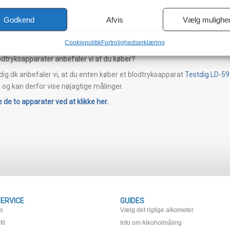
f blodtryk ved håndleddet
Godkend
Afvis
Vælg mulighe
om nævnt også muligt at måle blodtrykket ved håndleddet, om end det ik
 stadig en god rettesnor for om dit blodtryk holder sig stabilt. Det er v
Cookiepolitik
Fortrolighedserklæring
 dit hjerte, når du foretager målingen, da dette giver den mest præcise
odtryksapparater anbefaler vi at du køber?
ig.dk anbefaler vi, at du enten køber et blodtryksapparat
Testdig LD-5
, og kan derfor vise nøjagtige målinger.
 de to apparater ved at klikke her.
ERVICE
GUIDES
os
Vælg det rigtige alkometer
il
Info om Alkoholmåling