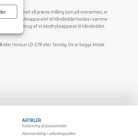
der
ke bliver en helt så præcis måling som på overarmen, er
igtigt at blodtryksapparatet til håndleddet holdes i samme
 måling ved brug af et blodtryksapparat til håndleddet.
98
eller Honsun LD-578 eller Testdig. De er begge klinisk
ARTIKLER
Kalibrering af pulsoximeter
Alkoholmåling i udåndingsluften