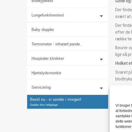
Blodtypetest
Gode og 
Der find
Lungefunktionstest
svært at
Der finde
Baby doppler
efter de 
række tes
Termometer - infrarød pande.
Beurer og
lige så 
Hospitaler klinikker
Hvilket 
Svaret på
Hjertelydsmonitor
blodtryk
Servicering
Måling a
Målinger
Bestil nu - vi sender i morgen!
har været
Vi bruger 
Gælder ikke helligdage
overarme
at forbedr
samtykke t
Har du e
dette webs
manchett
funktioner