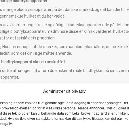
dårlige blodtryksapparater
es mange blodtryksapparater på det danske marked, og det kan derfor 
 gennemskue hvilket et du bør vælge.
s utvivlsomt mange billige og dårlige blodtryksapparater ude på det dans
billige blodtryksapparater, medmindre disse er klinisk valideret, hvilke
t for at fastslå dets præcision.
 Honsun er nogle af de mærker, som har blodtryksmålere, der er klinisk 
præcist, som det din læge måtte anvende.
et blodtryksapparat skal du anskaffe?
 dette afhænger lidt af om du ønsker at måle blodtrykket på din overarm 
sapparater.
f blodtryk på overarm
Administrer dit privatliv
 fortaget på overarmen er den langt hyppigste måde at måle et blodtryk
 den mest præcise metode til at måle et blodtryk. Du får stadig den me
teknologier som cookies til at gemme og/eller få adgang til enhedsoplysninger. Det g
n, hvorfor vi anbefaler at anskaffe et blodtryksapparat til overarmen.
e browseroplevelsen og for at vise (ikke) personaliserede annoncer. Hvis du giver d
il disse teknologier, kan vi behandle data som f.eks. browsingadfærd eller unikke I
n meget stor overarm, skal du være opmærksom på, at manchetten kan n
ted. Hvis du ikke giver samtykke eller trækker dit samtykke tilbage, kan det påvirke
er, som kan købes som tilbehør til f.eks. Beurer BM20 og LD-575
 negativt.