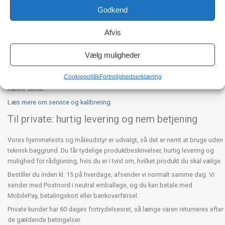
Godkend
Vi tilbyder service, test, kalibrering og reparation af udvalgt måleudstyr,
blandt andet alkometre, blodtryksmålere, pulsoximetre og spirometre. På
Afvis
vores værksted kan vi kontrollere, om udstyret fortsat måler korrekt, og vi
kan udarbejde dokumentation, når det er relevant.
Vælg muligheder
Klinikker, virksomheder og offentlige kunder bruger os som servicepartner
til både planlagt vedligehold og konkrete reparationer. Har du udstyr, der
Cookiepolitik
Fortrolighedserklæring
skal kontrolleres, kalibreres eller repareres, hjælper vi gerne med at vurdere
næste skridt.
Læs mere om service og kalibrering
Til private: hurtig levering og nem betjening
Vores hjemmetests og måleudstyr er udvalgt, så det er nemt at bruge uden
teknisk baggrund. Du får tydelige produktbeskrivelser, hurtig levering og
mulighed for rådgivning, hvis du er i tvivl om, hvilket produkt du skal vælge.
Bestiller du inden kl. 15 på hverdage, afsender vi normalt samme dag. Vi
sender med Postnord i neutral emballage, og du kan betale med
MobilePay, betalingskort eller bankoverførsel.
Private kunder har 60 dages fortrydelsesret, så længe varen returneres efter
de gældende betingelser.