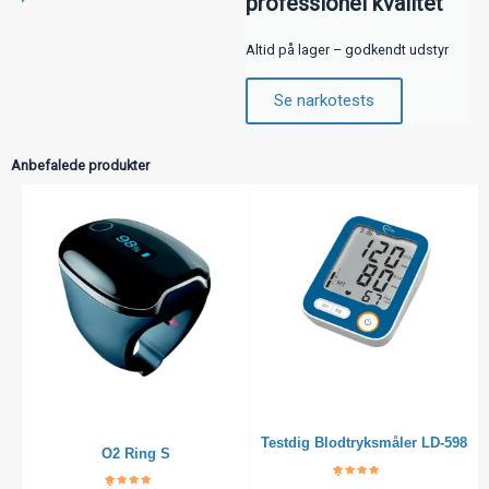
professionel kvalitet
Altid på lager – godkendt udstyr
Se narkotests
Anbefalede produkter
Testdig Blodtryksmåler LD-598
O2 Ring S
Bedømt
5