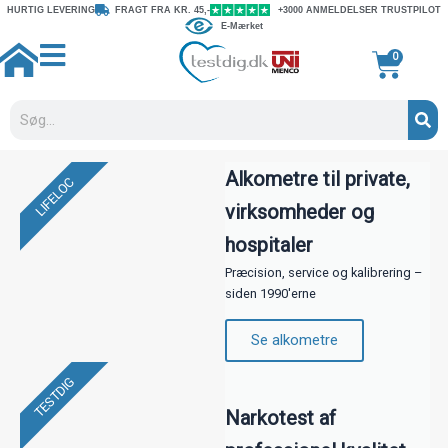
Gå
HURTIG LEVERING
FRAGT FRA KR. 45,-
+3000 ANMELDELSER TRUSTPILOT
E-Mærket
til
indholdet
Kurv
0
Søg
Alkometre til private,
LIFELOC
virksomheder og
hospitaler
Præcision, service og kalibrering –
siden 1990'erne
Se alkometre
TESTDIG
Narkotest af