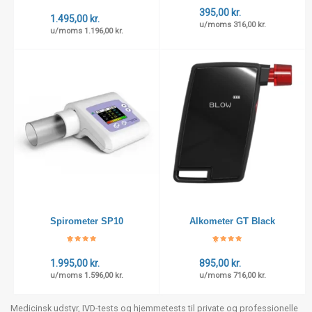
som
Bedømt
7
5.00
ud
som
395,00
kr.
af 5
4.43
ud
1.495,00
kr.
baseret
af 5
u/moms
316,00
kr.
på
baseret
u/moms
1.196,00
kr.
kundebe
på
dømmel
kundebe
ser
dømmel
ser
Spirometer SP10
Alkometer GT Black
Bedømt
7
Bedømt
1
som
som
4.71
ud
5.00
ud
1.995,00
kr.
895,00
kr.
af 5
af 5
baseret
baseret
u/moms
1.596,00
kr.
u/moms
716,00
kr.
på
på
kundebe
kundebe
dømmel
dømmel
ser
se
Medicinsk udstyr, IVD-tests og hjemmetests til private og professionelle