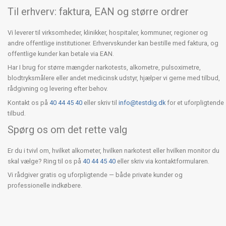
Til erhverv: faktura, EAN og større ordrer
Vi leverer til virksomheder, klinikker, hospitaler, kommuner, regioner og
andre offentlige institutioner. Erhvervskunder kan bestille med faktura, og
offentlige kunder kan betale via EAN.
Har I brug for større mængder narkotests, alkometre, pulsoximetre,
blodtryksmålere eller andet medicinsk udstyr, hjælper vi gerne med tilbud,
rådgivning og levering efter behov.
Kontakt os på
40 44 45 40
eller skriv til
info@testdig.dk
for et uforpligtende
tilbud.
Spørg os om det rette valg
Er du i tvivl om, hvilket alkometer, hvilken narkotest eller hvilken monitor du
skal vælge? Ring til os på
40 44 45 40
eller skriv via kontaktformularen.
Vi rådgiver gratis og uforpligtende — både private kunder og
professionelle indkøbere.