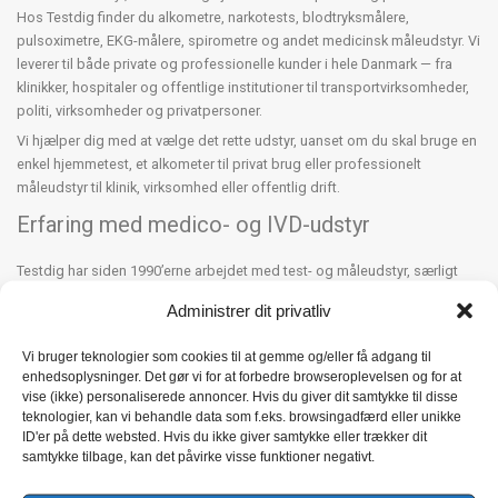
Hos Testdig finder du alkometre, narkotests, blodtryksmålere,
pulsoximetre, EKG-målere, spirometre og andet medicinsk måleudstyr. Vi
leverer til både private og professionelle kunder i hele Danmark — fra
klinikker, hospitaler og offentlige institutioner til transportvirksomheder,
politi, virksomheder og privatpersoner.
Vi hjælper dig med at vælge det rette udstyr, uanset om du skal bruge en
enkel hjemmetest, et alkometer til privat brug eller professionelt
måleudstyr til klinik, virksomhed eller offentlig drift.
Erfaring med medico- og IVD-udstyr
Testdig har siden 1990’erne arbejdet med test- og måleudstyr, særligt
alkometre, narkotests og medicinsk udstyr til kontrol og egenmåling. Vi
Administrer dit privatliv
udvælger produkter med fokus på dokumentation, brugervenlighed og
pålidelige målinger.
Vi bruger teknologier som cookies til at gemme og/eller få adgang til
Vi er registreret hos Lægemiddelstyrelsen og EUDAMED som aktør inden
enhedsoplysninger. Det gør vi for at forbedre browseroplevelsen og for at
for medicinsk udstyr og IVD, og vi arbejder efter de relevante krav i MDR-
vise (ikke) personaliserede annoncer. Hvis du giver dit samtykke til disse
teknologier, kan vi behandle data som f.eks. browsingadfærd eller unikke
og IVDR-forordningerne. Vores sortiment vurderes løbende af tekniske
ID'er på dette websted. Hvis du ikke giver samtykke eller trækker dit
medarbejdere, og vi har eget serviceværksted i Danmark.
samtykke tilbage, kan det påvirke visse funktioner negativt.
Service, kalibrering og reparation